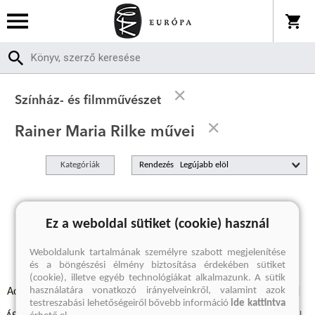
Színház- és filmművészet
Rainer Maria Rilke művei
Kategóriák
Rendezés
A keresett kifejezésre nincs találat
Ez a weboldal sütiket (cookie) használ
Weboldalunk tartalmának személyre szabott megjelenítése
és a böngészési élmény biztosítása érdekében sütiket
(cookie), illetve egyéb technológiákat alkalmazunk. A sütik
használatára vonatkozó irányelveinkről, valamint azok
Adatvédelmi szabályzatok
Elállási felmondási nyilatkozat
testreszabási lehetőségeiről bővebb információ
ide kattintva