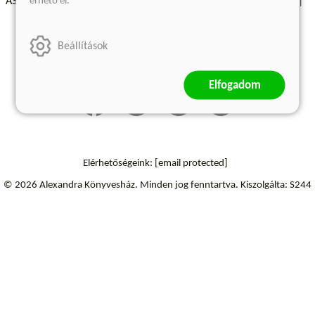
érhető el.
ÁSZF - Vásárlási feltételek
A kiadóról
Süti beállítások
Árkötött termékek
Kommentelési szabályzat
Beállítások
Szállítási információk
Elállás a szerződéstől
Elfogadom
Elérhetőségeink:
[email protected]
© 2026 Alexandra Könyvesház.
Minden jog fenntartva.
Kiszolgálta: S244