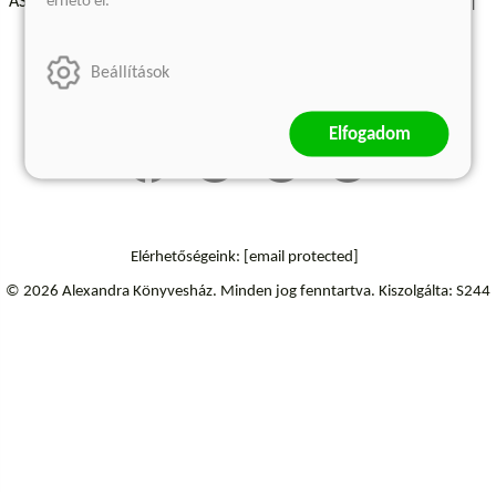
érhető el.
ÁSZF - Vásárlási feltételek
A kiadóról
Süti beállítások
Árkötött termékek
Kommentelési szabályzat
Beállítások
Szállítási információk
Elállás a szerződéstől
Elfogadom
Elérhetőségeink:
[email protected]
© 2026 Alexandra Könyvesház.
Minden jog fenntartva.
Kiszolgálta: S244