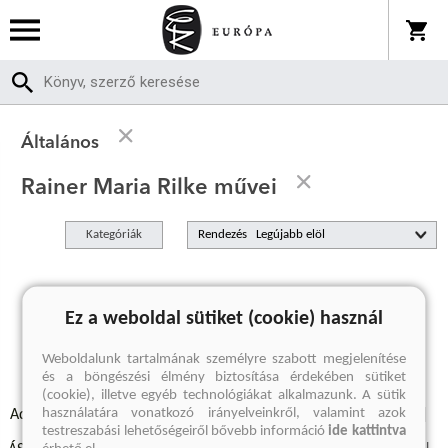
Általános
Rainer Maria Rilke művei
Kategóriák
Rendezés
A keresett kifejezésre nincs találat
Ez a weboldal sütiket (cookie) használ
Weboldalunk tartalmának személyre szabott megjelenítése
és a böngészési élmény biztosítása érdekében sütiket
(cookie), illetve egyéb technológiákat alkalmazunk. A sütik
használatára vonatkozó irányelveinkről, valamint azok
Adatvédelmi szabályzatok
Elállási felmondási nyilatkozat
testreszabási lehetőségeiről bővebb információ
ide kattintva