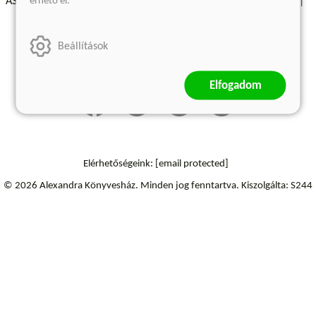
érhető el.
ÁSZF - Vásárlási feltételek
A kiadóról
Süti beállítások
Árkötött termékek
Kommentelési szabályzat
Beállítások
Szállítási információk
Elállás a szerződéstől
Elfogadom
Elérhetőségeink:
[email protected]
© 2026 Alexandra Könyvesház.
Minden jog fenntartva.
Kiszolgálta: S244