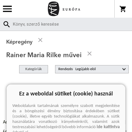
Képregény
Rainer Maria Rilke művei
Kategóriák
Rendezés
A keresett kifejezésre nincs találat
Ez a weboldal sütiket (cookie) használ
Weboldalunk tartalmának személyre szabott megjelenítése
és a böngészési élmény biztosítása érdekében sütiket
(cookie), illetve egyéb technológiákat alkalmazunk. A sütik
használatára vonatkozó irányelveinkről, valamint azok
Adatvédelmi szabályzatok
Elállási felmondási nyilatkozat
testreszabási lehetőségeiről bővebb információ
ide kattintva