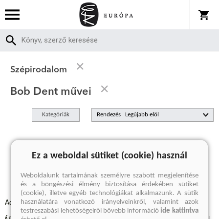
Szépirodalom
Bob Dent művei
Kategóriák
Rendezés
A keresett kifejezésre nincs találat
Ez a weboldal sütiket (cookie) használ
Weboldalunk tartalmának személyre szabott megjelenítése
és a böngészési élmény biztosítása érdekében sütiket
(cookie), illetve egyéb technológiákat alkalmazunk. A sütik
használatára vonatkozó irányelveinkről, valamint azok
Adatvédelmi szabályzatok
Elállási felmondási nyilatkozat
testreszabási lehetőségeiről bővebb információ
ide kattintva