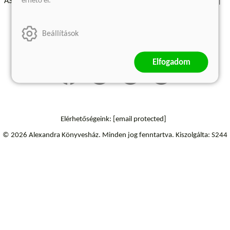
érhető el.
ÁSZF - Vásárlási feltételek
A kiadóról
Süti beállítások
Árkötött termékek
Kommentelési szabályzat
Beállítások
Szállítási információk
Elállás a szerződéstől
Elfogadom
Elérhetőségeink:
[email protected]
© 2026 Alexandra Könyvesház.
Minden jog fenntartva.
Kiszolgálta: S244