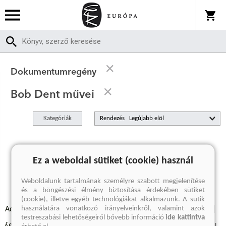
Dokumentumregény
Bob Dent művei
Kategóriák
Rendezés
A keresett kifejezésre nincs találat
Ez a weboldal sütiket (cookie) használ
Weboldalunk tartalmának személyre szabott megjelenítése
és a böngészési élmény biztosítása érdekében sütiket
(cookie), illetve egyéb technológiákat alkalmazunk. A sütik
használatára vonatkozó irányelveinkről, valamint azok
Adatvédelmi szabályzatok
Elállási felmondási nyilatkozat
testreszabási lehetőségeiről bővebb információ
ide kattintva