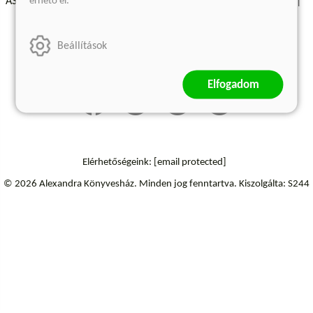
érhető el.
ÁSZF - Vásárlási feltételek
A kiadóról
Süti beállítások
Árkötött termékek
Kommentelési szabályzat
Beállítások
Szállítási információk
Elállás a szerződéstől
Elfogadom
Elérhetőségeink:
[email protected]
© 2026 Alexandra Könyvesház.
Minden jog fenntartva.
Kiszolgálta: S244