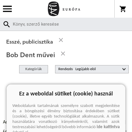
Esszé, publicisztika
Bob Dent művei
Kategóriák
Rendezés
A keresett kifejezésre nincs találat
Ez a weboldal sütiket (cookie) használ
Weboldalunk tartalmának személyre szabott megjelenítése
és a böngészési élmény biztosítása érdekében sütiket
(cookie), illetve egyéb technológiákat alkalmazunk. A sütik
használatára vonatkozó irányelveinkről, valamint azok
Adatvédelmi szabályzatok
Elállási felmondási nyilatkozat
testreszabási lehetőségeiről bővebb információ
ide kattintva