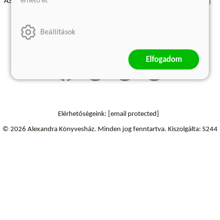
érhető el.
ÁSZF - Vásárlási feltételek
A kiadóról
Süti beállítások
Árkötött termékek
Kommentelési szabályzat
Beállítások
Szállítási információk
Elállás a szerződéstől
Elfogadom
Elérhetőségeink:
[email protected]
© 2026 Alexandra Könyvesház.
Minden jog fenntartva.
Kiszolgálta: S244