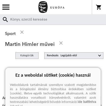
Sport
Martin Himler művei
Kategóriák
Rendezés
A keresett kifejezésre nincs találat
Ez a weboldal sütiket (cookie) használ
Weboldalunk tartalmának személyre szabott megjelenítése
és a böngészési élmény biztosítása érdekében sütiket
(cookie), illetve egyéb technológiákat alkalmazunk. A sütik
használatára vonatkozó irányelveinkről, valamint azok
Adatvédelmi szabályzatok
Elállási felmondási nyilatkozat
testreszabási lehetőségeiről bővebb információ
ide kattintva