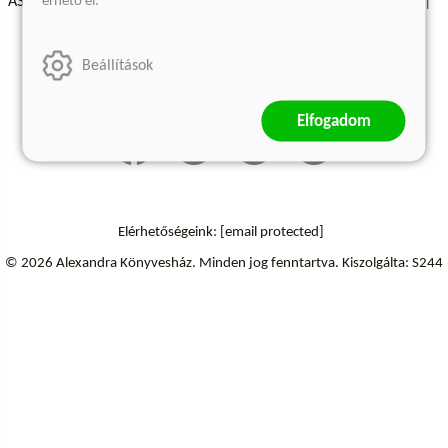
érhető el.
ÁSZF - Vásárlási feltételek
A kiadóról
Süti beállítások
Árkötött termékek
Kommentelési szabályzat
Beállítások
Szállítási információk
Elállás a szerződéstől
Elfogadom
Elérhetőségeink:
[email protected]
© 2026 Alexandra Könyvesház.
Minden jog fenntartva.
Kiszolgálta: S244