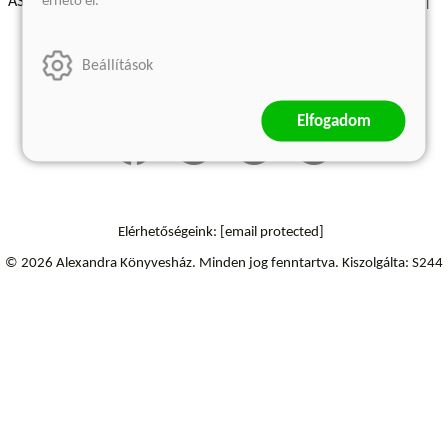
érhető el.
ÁSZF - Vásárlási feltételek
A kiadóról
Süti beállítások
Árkötött termékek
Kommentelési szabályzat
Beállítások
Szállítási információk
Elállás a szerződéstől
Elfogadom
Elérhetőségeink:
[email protected]
© 2026 Alexandra Könyvesház.
Minden jog fenntartva.
Kiszolgálta: S244