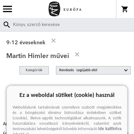
9-12 éveseknek
Martin Himler művei
Kategóriák
Rendezés
A keresett kifejezésre nincs találat
Ez a weboldal sütiket (cookie) használ
Weboldalunk tartalmának személyre szabott megjelenítése
és a böngészési élmény biztosítása érdekében sütiket
(cookie), illetve egyéb technológiákat alkalmazunk. A sütik
használatára vonatkozó irányelveinkről, valamint azok
Adatvédelmi szabályzatok
Elállási felmondási nyilatkozat
testreszabási lehetőségeiről bővebb információ
ide kattintva