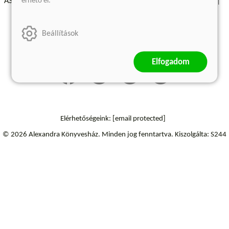
érhető el.
ÁSZF - Vásárlási feltételek
A kiadóról
Süti beállítások
Árkötött termékek
Kommentelési szabályzat
Beállítások
Szállítási információk
Elállás a szerződéstől
Elfogadom
Elérhetőségeink:
[email protected]
© 2026 Alexandra Könyvesház.
Minden jog fenntartva.
Kiszolgálta: S244