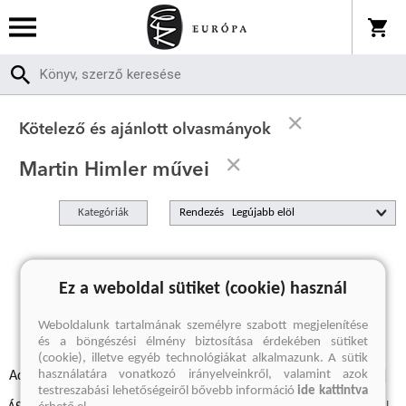
Kötelező és ajánlott olvasmányok
Martin Himler művei
Kategóriák
Rendezés
A keresett kifejezésre nincs találat
Ez a weboldal sütiket (cookie) használ
Weboldalunk tartalmának személyre szabott megjelenítése
és a böngészési élmény biztosítása érdekében sütiket
(cookie), illetve egyéb technológiákat alkalmazunk. A sütik
használatára vonatkozó irányelveinkről, valamint azok
Adatvédelmi szabályzatok
Elállási felmondási nyilatkozat
testreszabási lehetőségeiről bővebb információ
ide kattintva