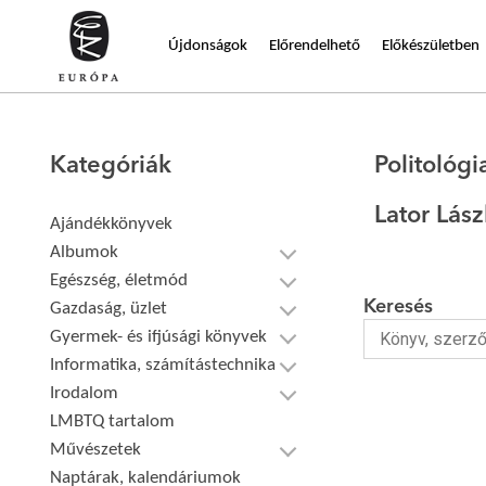
Újdonságok
Előrendelhető
Előkészületben
Kategóriák
Politológi
Lator Lás
Ajándékkönyvek
Albumok
Egészség, életmód
Keresés
Gazdaság, üzlet
Gyermek- és ifjúsági könyvek
Informatika, számítástechnika
Irodalom
LMBTQ tartalom
Művészetek
Naptárak, kalendáriumok