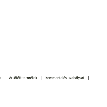
k
Árkötött termékek
Kommentelési szabályzat