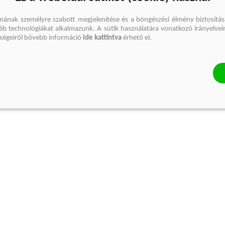
mának személyre szabott megjelenítése és a böngészési élmény biztosítás
gyéb technológiákat alkalmazunk. A sütik használatára vonatkozó irányelvei
őségeiről bővebb információ
ide kattintva
érhető el.