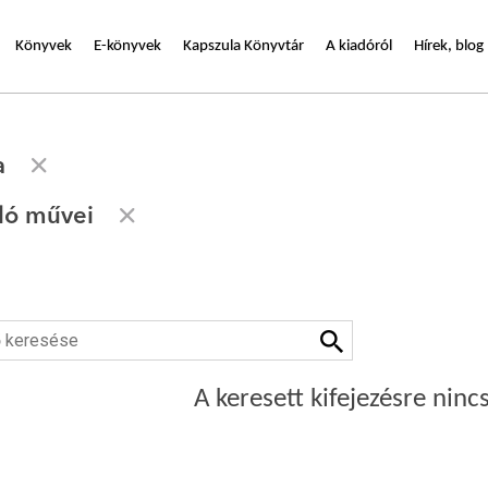
Könyvek
E-könyvek
Kapszula Könyvtár
A kiadóról
Hírek, blog
a
zló művei
A keresett kifejezésre nincs