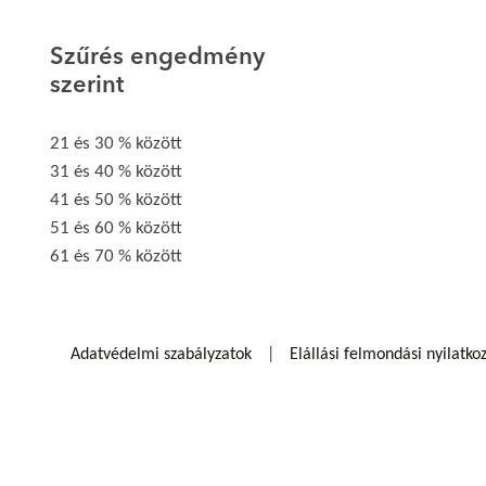
Szűrés engedmény
szerint
21 és 30 % között
31 és 40 % között
41 és 50 % között
51 és 60 % között
61 és 70 % között
Adatvédelmi szabályzatok
Elállási felmondási nyilatko