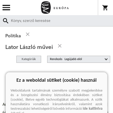
Politika
Lator László művei
Kategóriák
Rendezés
A keresett kifejezésre nincs találat
Ez a weboldal sütiket (cookie) használ
Weboldalunk tartalmának személyre szabott megjelenítése
és a böngészési élmény biztosítása érdekében sütiket
(cookie), illetve egyéb technológiákat alkalmazunk. A sütik
használatára vonatkozó irányelveinkről, valamint azok
Adatvédelmi szabályzatok
Elállási felmondási nyilatkozat
testreszabási lehetőségeiről bővebb információ
ide kattintva