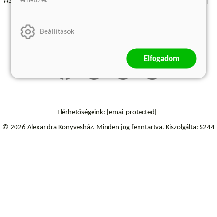
érhető el.
ÁSZF - Vásárlási feltételek
A kiadóról
Süti beállítások
Árkötött termékek
Kommentelési szabályzat
Beállítások
Szállítási információk
Elállás a szerződéstől
Elfogadom
Elérhetőségeink:
[email protected]
© 2026 Alexandra Könyvesház.
Minden jog fenntartva.
Kiszolgálta: S244