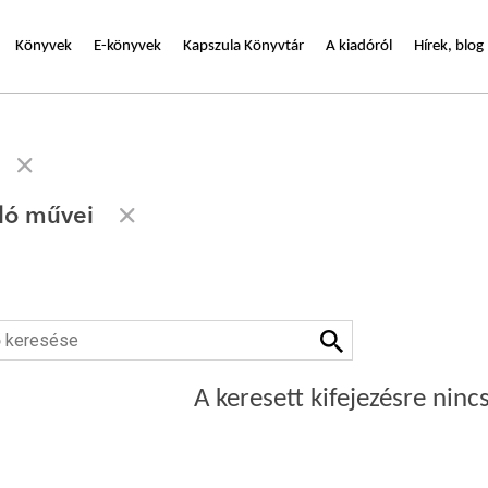
Könyvek
E-könyvek
Kapszula Könyvtár
A kiadóról
Hírek, blog
zló művei
A keresett kifejezésre nincs