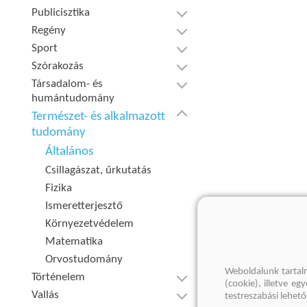
Publicisztika
Regény
Sport
Szórakozás
Társadalom- és
humántudomány
Természet- és alkalmazott
tudomány
Általános
Csillagászat, űrkutatás
Fizika
Ismeretterjesztő
Környezetvédelem
Matematika
Orvostudomány
Weboldalunk tartal
Történelem
(cookie), illetve e
Vallás
testreszabási lehet