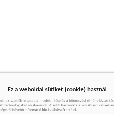
Ez a weboldal sütiket (cookie) használ
mának személyre szabott megjelenítése és a böngészési élmény biztosítás
gyéb technológiákat alkalmazunk. A sütik használatára vonatkozó irányelvei
őségeiről bővebb információ
ide kattintva
érhető el.