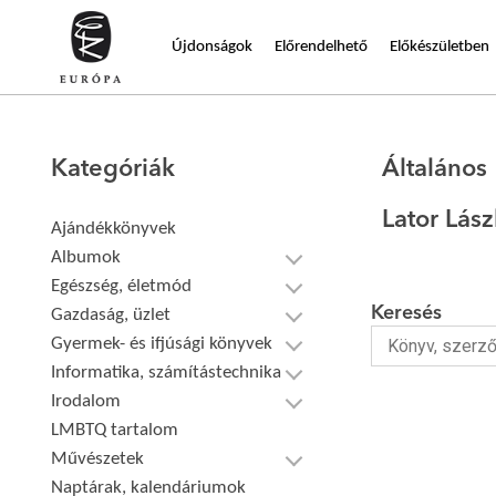
Újdonságok
Előrendelhető
Előkészületben
Kategóriák
Általános
Lator Lás
Ajándékkönyvek
Albumok
Egészség, életmód
Keresés
Gazdaság, üzlet
Gyermek- és ifjúsági könyvek
Informatika, számítástechnika
Irodalom
LMBTQ tartalom
Művészetek
Naptárak, kalendáriumok