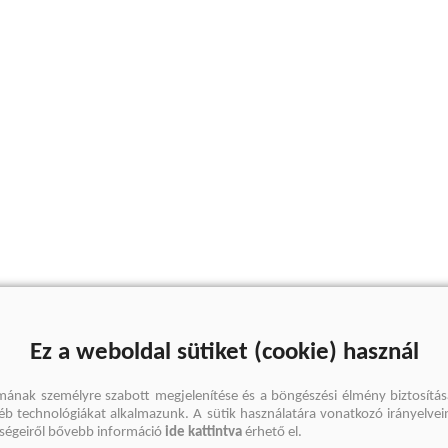
Ez a weboldal sütiket (cookie) használ
mának személyre szabott megjelenítése és a böngészési élmény biztosítás
gyéb technológiákat alkalmazunk. A sütik használatára vonatkozó irányelvei
őségeiről bővebb információ
ide kattintva
érhető el.