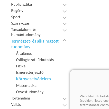
Publicisztika
Regény
Sport
Szórakozás
Társadalom- és
humántudomány
Természet- és alkalmazott
tudomány
Általános
Csillagászat, űrkutatás
Fizika
Ismeretterjesztő
Környezetvédelem
Matematika
Orvostudomány
Weboldalunk tartal
Történelem
(cookie), illetve e
Vallás
testreszabási lehet