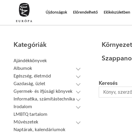
Újdonságok
Előrendelhető
Előkészületben
Kategóriák
Környeze
Szappano
Ajándékkönyvek
Albumok
Egészség, életmód
Keresés
Gazdaság, üzlet
Gyermek- és ifjúsági könyvek
Informatika, számítástechnika
Irodalom
LMBTQ tartalom
Művészetek
Naptárak, kalendáriumok