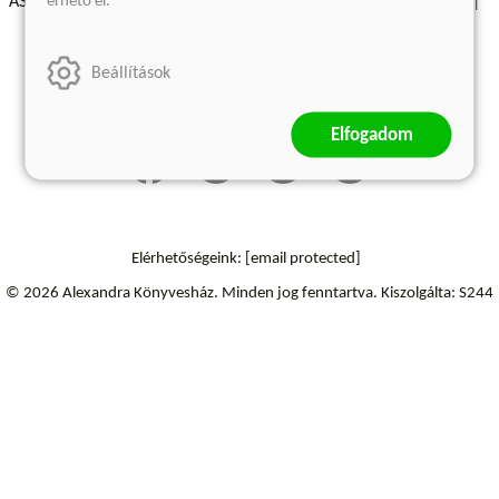
érhető el.
ÁSZF - Vásárlási feltételek
A kiadóról
Süti beállítások
Árkötött termékek
Kommentelési szabályzat
Beállítások
Szállítási információk
Elállás a szerződéstől
Elfogadom
Elérhetőségeink:
[email protected]
© 2026 Alexandra Könyvesház.
Minden jog fenntartva.
Kiszolgálta: S244