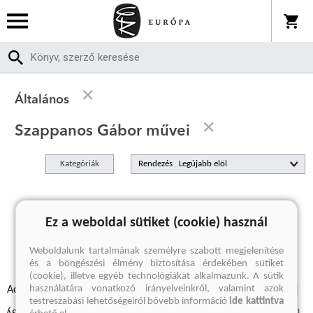
Általános
Szappanos Gábor művei
Kategóriák
Rendezés
A keresett kifejezésre nincs találat
Ez a weboldal sütiket (cookie) használ
Weboldalunk tartalmának személyre szabott megjelenítése
és a böngészési élmény biztosítása érdekében sütiket
(cookie), illetve egyéb technológiákat alkalmazunk. A sütik
használatára vonatkozó irányelveinkről, valamint azok
Adatvédelmi szabályzatok
Elállási felmondási nyilatkozat
testreszabási lehetőségeiről bővebb információ
ide kattintva