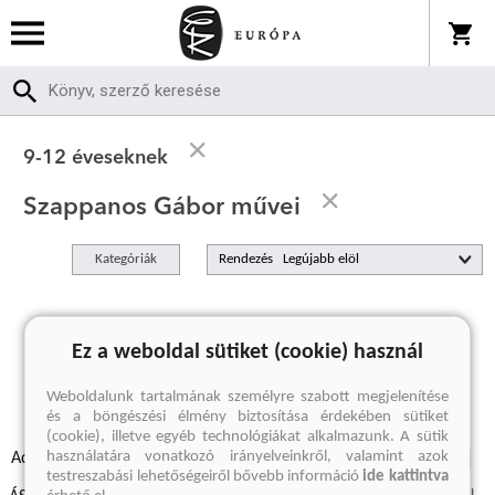
9-12 éveseknek
Szappanos Gábor művei
Kategóriák
Rendezés
A keresett kifejezésre nincs találat
Ez a weboldal sütiket (cookie) használ
Weboldalunk tartalmának személyre szabott megjelenítése
és a böngészési élmény biztosítása érdekében sütiket
(cookie), illetve egyéb technológiákat alkalmazunk. A sütik
használatára vonatkozó irányelveinkről, valamint azok
Adatvédelmi szabályzatok
Elállási felmondási nyilatkozat
testreszabási lehetőségeiről bővebb információ
ide kattintva