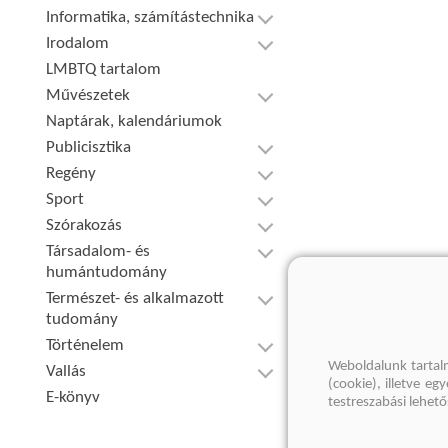
Informatika, számítástechnika
Irodalom
LMBTQ tartalom
Művészetek
Naptárak, kalendáriumok
Publicisztika
Regény
Sport
Szórakozás
Társadalom- és
humántudomány
Természet- és alkalmazott
tudomány
Történelem
Weboldalunk tartal
Vallás
(cookie), illetve e
E-könyv
testreszabási lehet