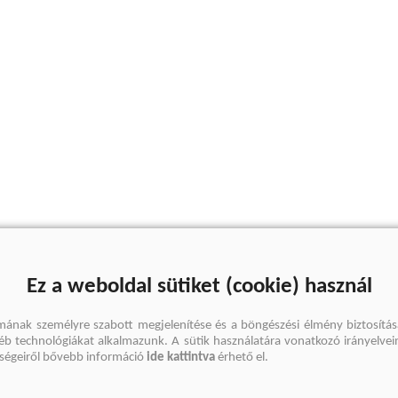
Ez a weboldal sütiket (cookie) használ
mának személyre szabott megjelenítése és a böngészési élmény biztosítás
gyéb technológiákat alkalmazunk. A sütik használatára vonatkozó irányelvei
őségeiről bővebb információ
ide kattintva
érhető el.