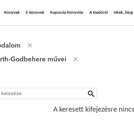
Könyvek
E-könyvek
Kapszula Könyvtár
A kiadóról
Hírek, blog
rodalom
irth-Godbehere művei
A keresett kifejezésre nincs