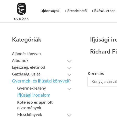
Újdonságok
Előrendelhető
Előkészületben
Kategóriák
Ifjúsági i
Richard F
Ajándékkönyvek
Albumok
Egészség, életmód
Keresés
Gazdaság, üzlet
Gyermek- és ifjúsági könyvek
Gyermekregény
Ifjúsági irodalom
Kötelező és ajánlott
olvasmányok
Mesekönyvek