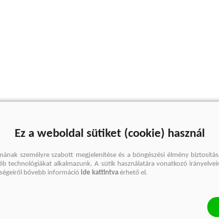
Ez a weboldal sütiket (cookie) használ
mának személyre szabott megjelenítése és a böngészési élmény biztosítás
gyéb technológiákat alkalmazunk. A sütik használatára vonatkozó irányelvei
őségeiről bővebb információ
ide kattintva
érhető el.