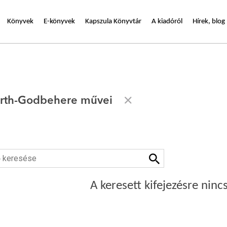
Könyvek
E-könyvek
Kapszula Könyvtár
A kiadóról
Hírek, blog
irth-Godbehere művei
A keresett kifejezésre nincs