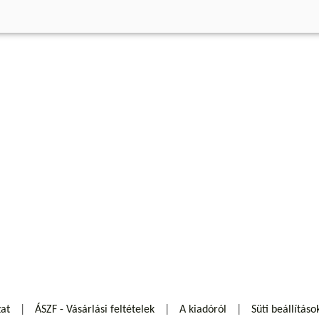
zat
ÁSZF - Vásárlási feltételek
A kiadóról
Süti beállításo