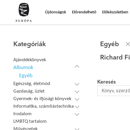
Újdonságok
Előrendelhető
Előkészületben
Kategóriák
Egyéb
Richard F
Ajándékkönyvek
Albumok
Egyéb
Keresés
Egészség, életmód
Gazdaság, üzlet
Gyermek- és ifjúsági könyvek
Informatika, számítástechnika
Irodalom
LMBTQ tartalom
Művészetek