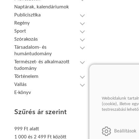
Naptárak, kalendáriumok
Publicisztika
Regény
Sport
Szórakozás
Társadalom- és
humántudomány
Természet- és alkalmazott
tudomány
Történelem
Vallás
E-könyv
Weboldalunk tartal
(cookie), illetve e
testreszabási lehet
Szűrés ár szerint
999 Ft alatt
Beállítások
1 000 és 2 499 Ft között