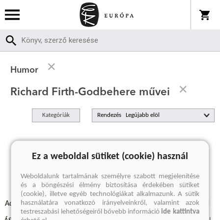
Humor
Richard Firth-Godbehere művei
Kategóriák
Rendezés
A keresett kifejezésre nincs találat
Ez a weboldal sütiket (cookie) használ
Weboldalunk tartalmának személyre szabott megjelenítése
és a böngészési élmény biztosítása érdekében sütiket
(cookie), illetve egyéb technológiákat alkalmazunk. A sütik
használatára vonatkozó irányelveinkről, valamint azok
Adatvédelmi szabályzatok
Elállási felmondási nyilatkozat
testreszabási lehetőségeiről bővebb információ
ide kattintva