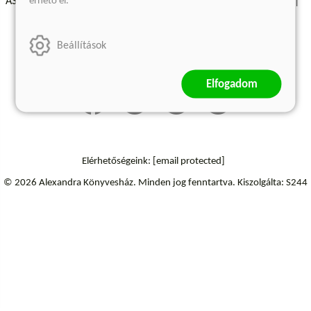
érhető el.
ÁSZF - Vásárlási feltételek
A kiadóról
Süti beállítások
Árkötött termékek
Kommentelési szabályzat
Beállítások
Szállítási információk
Elállás a szerződéstől
Elfogadom
Elérhetőségeink:
[email protected]
© 2026 Alexandra Könyvesház.
Minden jog fenntartva.
Kiszolgálta: S244