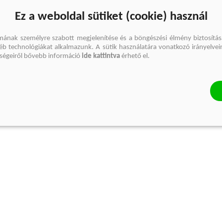
Ez a weboldal sütiket (cookie) használ
mának személyre szabott megjelenítése és a böngészési élmény biztosítás
gyéb technológiákat alkalmazunk. A sütik használatára vonatkozó irányelvei
őségeiről bővebb információ
ide kattintva
érhető el.