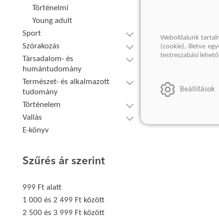
Történelmi
Young adult
Sport
Weboldalunk tartal
Szórakozás
(cookie), illetve e
testreszabási lehet
Társadalom- és
humántudomány
Természet- és alkalmazott
Beállítások
tudomány
Történelem
Vallás
E-könyv
Szűrés ár szerint
999 Ft alatt
1 000 és 2 499 Ft között
2 500 és 3 999 Ft között