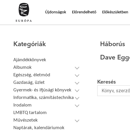
Újdonságok
Előrendelhető
Előkészületben
Kategóriák
Háborús
Dave Egg
Ajándékkönyvek
Albumok
Egészség, életmód
Keresés
Gazdaság, üzlet
Gyermek- és ifjúsági könyvek
Informatika, számítástechnika
Irodalom
LMBTQ tartalom
Művészetek
Naptárak, kalendáriumok