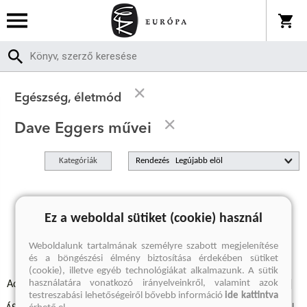
Egészség, életmód
Dave Eggers művei
Kategóriák
Rendezés
A keresett kifejezésre nincs találat
Ez a weboldal sütiket (cookie) használ
Weboldalunk tartalmának személyre szabott megjelenítése
és a böngészési élmény biztosítása érdekében sütiket
(cookie), illetve egyéb technológiákat alkalmazunk. A sütik
használatára vonatkozó irányelveinkről, valamint azok
Adatvédelmi szabályzatok
Elállási felmondási nyilatkozat
testreszabási lehetőségeiről bővebb információ
ide kattintva