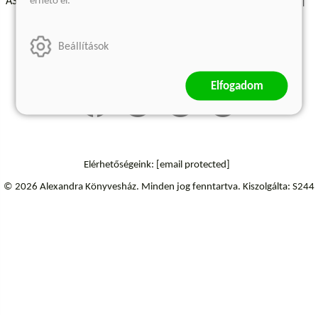
érhető el.
ÁSZF - Vásárlási feltételek
A kiadóról
Süti beállítások
Árkötött termékek
Kommentelési szabályzat
Beállítások
Szállítási információk
Elállás a szerződéstől
Elfogadom
Elérhetőségeink:
[email protected]
© 2026 Alexandra Könyvesház.
Minden jog fenntartva.
Kiszolgálta: S244