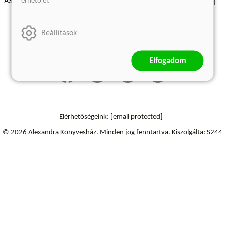
érhető el.
ÁSZF - Vásárlási feltételek
A kiadóról
Süti beállítások
Árkötött termékek
Kommentelési szabályzat
Beállítások
Szállítási információk
Elfogadom
Elérhetőségeink:
[email protected]
© 2026 Alexandra Könyvesház.
Minden jog fenntartva.
Kiszolgálta: S244