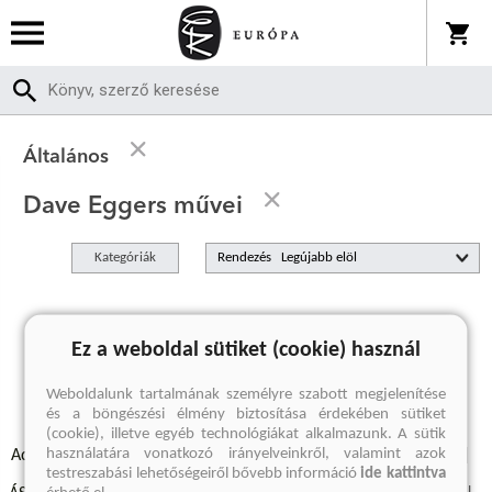
Általános
Dave Eggers művei
Kategóriák
Rendezés
A keresett kifejezésre nincs találat
Ez a weboldal sütiket (cookie) használ
Weboldalunk tartalmának személyre szabott megjelenítése
és a böngészési élmény biztosítása érdekében sütiket
(cookie), illetve egyéb technológiákat alkalmazunk. A sütik
használatára vonatkozó irányelveinkről, valamint azok
Adatvédelmi szabályzatok
Elállási felmondási nyilatkozat
testreszabási lehetőségeiről bővebb információ
ide kattintva