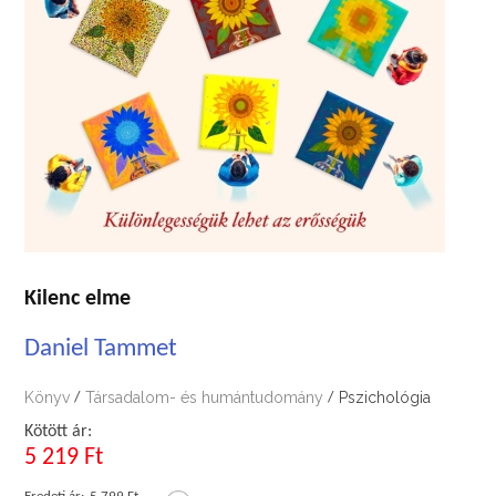
Kilenc elme
Daniel Tammet
Könyv
Társadalom- és humántudomány
Pszichológia
/
/
Kötött ár:
5 219 Ft