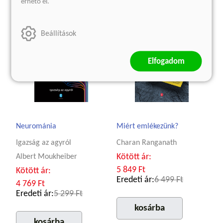
érhető el.
Beállítások
Elfogadom
Neurománia
Miért emlékezünk?
Igazság az agyról
Charan Ranganath
Kötött ár:
Albert Moukheiber
5 849 Ft
Kötött ár:
Eredeti ár:
6 499 Ft
4 769 Ft
Eredeti ár:
5 299 Ft
kosárba
kosárba