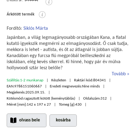
Eredeti ár:
5 799 Ft
Árkötött termék
Fordító:
Siklós Márta
Japánban, a világ legmagányosabb országában Kana, a fiatal
kutató igyekszik megmérni az elmagányosodást. Ő csak tudja,
mekkora is lehet - autista, és őt az átlagnál is jobban sújtja.
Kanadában egy furcsa fiú megpróbál beilleszkedni az
iskolában, elég kevés sikerrel. Ki hinné, hogy pár év múlva
hollywoodi sztár lesz belőle?
Tovább
Szállítás:
1-2 munkanap
Készleten
Raktári kód:
804341
EAN:
9786151060667
Eredeti megnevezés:
Nine minds
Megjelenés:
2025.09.15.
Kötésmód:
ragasztott kötött (keménytáblás)
Oldalszám:
312
Méret [mm]:
142 x 197 x 27
Tömeg [g]:
430
olvass bele
kosárba