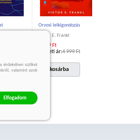
ei
Orvosi lelkigondozás
iber
Viktor E. Frankl
3 749 Ft
999 Ft
Eredeti ár:
4 999 Ft
a érdekében sütiket
a
kosárba
nkről, valamint azok
Elfogadom