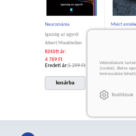
Neurománia
Miért emlék
Igazság az agyról
Charan Ran
Kötött ár:
Albert Moukheiber
5 849 Ft
Kötött ár:
Eredeti ár:
4 769 Ft
Weboldalunk tartal
Eredeti ár:
5 299 Ft
(cookie), illetve e
testreszabási lehet
kosár
kosárba
Beállítások