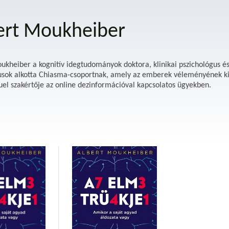
ert Moukheiber
ukheiber a kognitív idegtudományok doktora, klinikai pszichológus és
sok alkotta Chiasma-csoportnak, amely az emberek véleményének kial
suel szakértője az online dezinformációval kapcsolatos ügyekben.