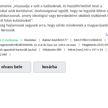
ománia „visszaadja a szót a tudósoknak, és hozzáférhetővé teszi a
kat azok korlátaival, óvatosságaival együtt, hogy ne legyünk kitéve 
 diskurzusnak, amely ideológiai vagy kereskedelmi okokból eszköznek t
ól folyó kutatásokat”.
ág hajlamosak vagyunk arra, hogy szinte mindennek a magyarázatá
 keressük.
T
1-2 munkanap
Készleten
Raktári kód:
804577
EAN:
9786151060650
megnevezés:
NEUROMANIA. Le vrai du faux sur votre cerveau
Megjelenés:
2025.09
d:
ragasztott kartonált (puha)
Oldalszám:
380
Méret [mm]:
142 x 197 x 24
]:
360
olvass bele
kosárba