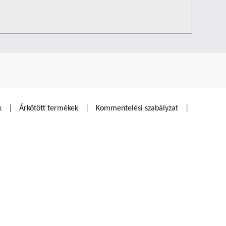
k
Árkötött termékek
Kommentelési szabályzat