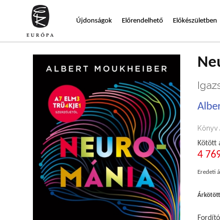
Újdonságok
Előrendelhető
Előkészületben
Ne
Igaz
Albe
Könyv
Kötött 
4 769
Eredeti á
Árkötöt
Fordító