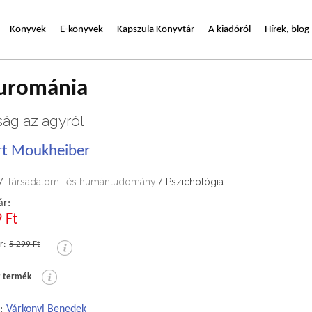
Könyvek
E-könyvek
Kapszula Könyvtár
A kiadóról
Hírek, blog
urománia
ság az agyról
rt Moukheiber
Társadalom- és humántudomány
Pszichológia
/
/
ár:
 Ft
r:
5 299 Ft
t termék
:
Várkonyi Benedek