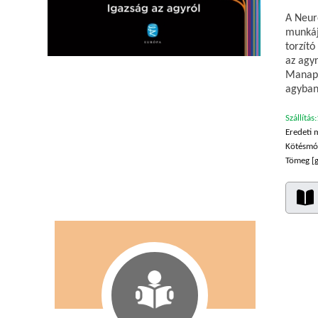
A Neur
munkáju
torzító
az agyr
Manaps
agyban
Szállítás:
Eredeti 
Kötésmó
Tömeg [g