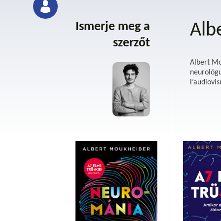
Ismerje meg a
Alb
szerzőt
Albert Mo
neurológu
l’audiovi