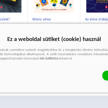
ezünk?
Kilenc elme
Az elme trükkj
ganath
Daniel Tammet
Albert Moukhe
Kötött ár:
3 749 Ft
Ez a weboldal sütiket (cookie) használ
Eredeti ár:
4 
5 219 Ft
6 499 Ft
Eredeti ár:
5 799 Ft
mának személyre szabott megjelenítése és a böngészési élmény biztosítás
kosárb
gyéb technológiákat alkalmazunk. A sütik használatára vonatkozó irányelvei
őségeiről bővebb információ
ide kattintva
érhető el.
ba
kosárba