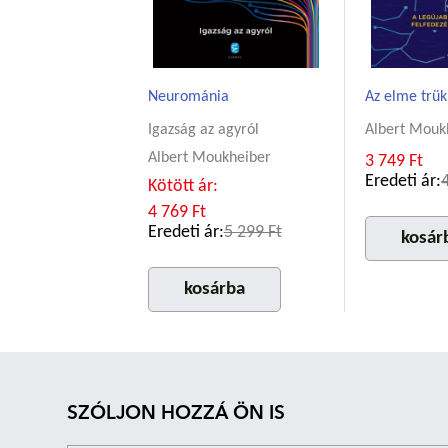
Neurománia
Az elme trük
Igazság az agyról
Albert Mouk
Albert Moukheiber
3 749 Ft
Eredeti ár:
Kötött ár:
4 769 Ft
Eredeti ár:
5 299 Ft
kosár
kosárba
SZÓLJON HOZZÁ ÖN IS