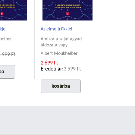
kjei
Az elme trükkjei
heiber
Amikor a saját agyad
áldozata vagy
Albert Moukheiber
4 999 Ft
2 699 Ft
Eredeti ár:
3 599 Ft
ba
kosárba