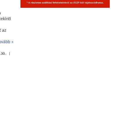
a
ekinti
t az
ovább
.30.