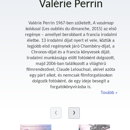
Valérie Perrin
Valérie Perrin 1967-ben született,
A vasárnap
koldusai
(Les oubliés du dimanche, 2015) az első
regénye – amellyel berobbant a francia irodalmi
életbe. 13 irodalmi díjat nyert el vele, köztük a
legjobb első regénynek járó Chambéry-díjat, a
Chronos-díjat és a francia könyvesek díját.
Irodalmi munkássága előtt fotósként dolgozott,
majd 2006-ban találkozott a világhírű
filmrendezővel, Claude Lelouchsal, akivel azóta
egy párt alkot, és nemcsak filmforgatásokon
dolgozik fotósként, de egy ideje besegít a
forgatókönyvírásba is.
Tovább