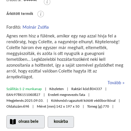
Eredeti ár:
6 999 Ft
Árkötött termék
Fordító:
Molnár Zsófia
Agnes nem hisz a fülének, amikor egy nap azzal hívja fel a
rendőrség, hogy Colette, a nagynénje elhunyt. Képtelenség!
Colette három éve egyszer már meghalt, eltemették,
meggyászolták, és azóta is ott nyugszik a gueugnoni
temetőben… Legközelebbi hozzátartozóként neki kell
azonosítania a holttestet, így a saját szemével győződhet meg
arról, hogy ezúttal valóban Colette hagyta itt az
árnyékvilágot.
Tovább
Szállítás:
1-2 munkanap
Készleten
Raktári kód:
804337
EAN:
9786151060827
Eredeti megnevezés:
Tata
Megjelenés:
2025.09.03.
Kötésmód:
ragasztott kötött védőborítóval
Oldalszám:
696
Méret [mm]:
142 x 197 x 50
Tömeg [g]:
770
olvass bele
kosárba