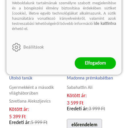
Weboldalunk tartalmának személyre szabott megjelenítése
és a böngészési élmény biztosítása érdekében sütiket
(cookie), illetve egyéb technológiákat alkalmazunk. A sütik
használatára vonatkozó irányelveinkről, valamint azok
testreszabási lehetőségeiről bővebb információ
ide kattintva
érhető el.
Beállítások
Elfogadom
Utolsó tanúk
Madonna prémkabátban
Gyermekként a második
Sabahattin Ali
világháborúban
Kötött ár:
Szvetlana Alekszijevics
3 599 Ft
Eredeti ár:
3 999 Ft
Kötött ár:
5 399 Ft
Eredeti ár:
5 999 Ft
előrendelem