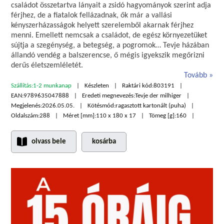
családot összetartva lányait a zsidó hagyományok szerint adja
férjhez, de a fiatalok fellázadnak, ők már a vallási
kényszerházasságok helyett szerelemből akarnak férjhez
menni. Emellett nemcsak a családot, de egész környezetüket
sújtja a szegénység, a betegség, a pogromok… Tevje házában
állandó vendég a balszerencse, ő mégis igyekszik megőrizni
derűs életszemléletét.
Tovább
Szállítás:
1-2 munkanap
Készleten
Raktári kód:
803191
EAN:
9789635047888
Eredeti megnevezés:
Tevje der milhiger
Megjelenés:
2026.05.05.
Kötésmód:
ragasztott kartonált (puha)
Oldalszám:
288
Méret [mm]:
110 x 180 x 17
Tömeg [g]:
160
olvass bele
kosárba