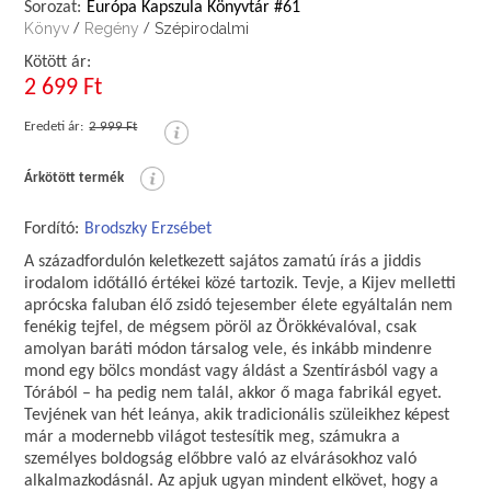
Sorozat:
Európa Kapszula Könyvtár #61
Könyv
Regény
Szépirodalmi
/
/
Kötött ár:
2 699 Ft
Eredeti ár:
2 999 Ft
Árkötött termék
Fordító:
Brodszky Erzsébet
A századfordulón keletkezett sajátos zamatú írás a jiddis
irodalom időtálló értékei közé tartozik. Tevje, a Kijev melletti
aprócska faluban élő zsidó tejesember élete egyáltalán nem
fenékig tejfel, de mégsem pöröl az Örökkévalóval, csak
amolyan baráti módon társalog vele, és inkább mindenre
mond egy bölcs mondást vagy áldást a Szentírásból vagy a
Tórából – ha pedig nem talál, akkor ő maga fabrikál egyet.
Tevjének van hét leánya, akik tradicionális szüleikhez képest
már a modernebb világot testesítik meg, számukra a
személyes boldogság előbbre való az elvárásokhoz való
alkalmazkodásnál. Az apjuk ugyan mindent elkövet, hogy a