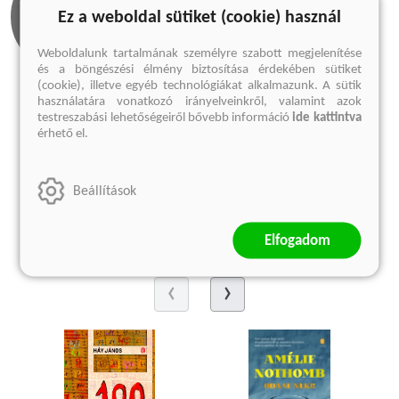
Ez a weboldal sütiket (cookie) használ
Weboldalunk tartalmának személyre szabott megjelenítése
és a böngészési élmény biztosítása érdekében sütiket
(cookie), illetve egyéb technológiákat alkalmazunk. A sütik
használatára vonatkozó irányelveinkről, valamint azok
Olvass bele
testreszabási lehetőségeiről bővebb információ
ide kattintva
érhető el.
1 előnézet
Megnézem
Beállítások
Kedvcsináló
Elfogadom