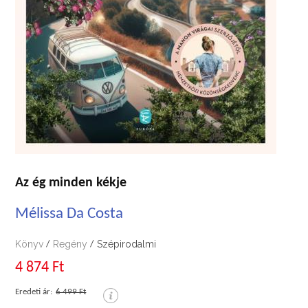
Az ég minden kékje
Mélissa Da Costa
Könyv
Regény
Szépirodalmi
/
/
4 874 Ft
Eredeti ár:
6 499 Ft