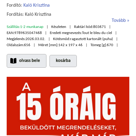
Fordító:
Kaló Krisztina
Fordítás: Kaló Krisztina
Tovább
Szállítás:
1-2 munkanap
Készleten
Raktári kód:
803671
EAN:
9789635047468
Eredeti megnevezés:
Tout le bleu du ciel
Megjelenés:
2026.03.02.
Kötésmód:
ragasztott kartonált (puha)
Oldalszám:
656
Méret [mm]:
142 x 197 x 46
Tömeg [g]:
670
olvass bele
kosárba