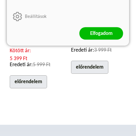
Beállítások
Utolsó tanúk
Madonna prémkabátban
Gyermekként a második
Sabahattin Ali
Elfogadom
világháborúban
Kötött ár:
Szvetlana Alekszijevics
3 599 Ft
Eredeti ár:
3 999 Ft
Kötött ár:
5 399 Ft
Eredeti ár:
5 999 Ft
előrendelem
előrendelem