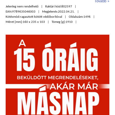
Tovább
Jelenleg nem rendelhető
Raktári kód:
802597
EAN:
9789635046003
Megjelenés:
2022.04.21.
Kötésmód:
ragasztott kötött védőborítóval
Oldalszám:
1496
Méret [mm]:
160 x 235 x 103
Tömeg [g]:
1910