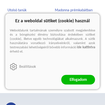
Utolsó tanúk
Madonna prémkabátban
Gyermekként a második
Sabahattin Ali
Ez a weboldal sütiket (cookie) használ
világháborúban
Kötött ár:
Szvetlana Alekszijevics
Weboldalunk tartalmának személyre szabott megjelenítése
3 599 Ft
és a böngészési élmény biztosítása érdekében sütiket
Eredeti ár:
3 999 Ft
Kötött ár:
(cookie), illetve egyéb technológiákat alkalmazunk. A sütik
5 399 Ft
használatára vonatkozó irányelveinkről, valamint azok
Eredeti ár:
5 999 Ft
testreszabási lehetőségeiről bővebb információ
ide kattintva
előrendelem
érhető el.
előrendelem
Beállítások
Elfogadom