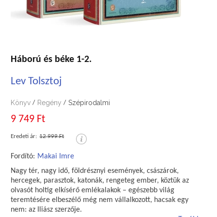
Háború és béke 1-2.
Lev Tolsztoj
Könyv
Regény
Szépirodalmi
/
/
9 749 Ft
Eredeti ár:
12 999 Ft
Fordító:
Makai Imre
Nagy tér, nagy idő, földrésznyi események, császárok,
hercegek, parasztok, katonák, rengeteg ember, köztük az
olvasót holtig elkísérő emlékalakok – egészebb világ
teremtésére elbeszélő még nem vállalkozott, hacsak egy
nem: az Iliász szerzője.