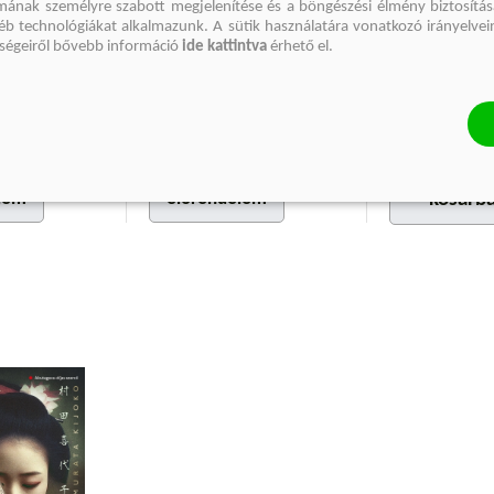
mának személyre szabott megjelenítése és a böngészési élmény biztosítás
émkabátban
100 nap
Oda se neki!
gyéb technológiákat alkalmazunk. A sütik használatára vonatkozó irányelvei
őségeiről bővebb információ
ide kattintva
érhető el.
li
Háy János
Amélie Notho
Kötött ár:
Kötött ár:
6 119 Ft
3 599 Ft
3 999 Ft
Eredeti ár:
6 799 Ft
Eredeti ár:
3 
lem
előrendelem
kosárb