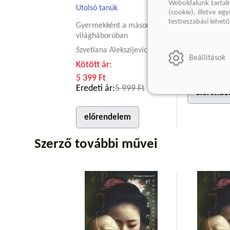
Weboldalunk tartal
Utolsó tanúk
Madonna pr
(cookie), illetve e
testreszabási lehet
Gyermekként a második
Sabahattin A
világháborúban
Kötött ár:
Szvetlana Alekszijevics
3 599 Ft
Beállítások
Eredeti ár:
Kötött ár:
5 399 Ft
Eredeti ár:
5 999 Ft
előrende
előrendelem
Szerző további művei