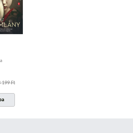
ta
3 199 Ft
ba