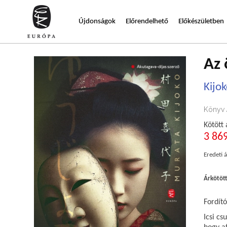
Újdonságok
Előrendelhető
Előkészületben
Az
Kijo
Könyv
Kötött 
3 869
Eredeti á
Árkötöt
Fordító
Icsi c