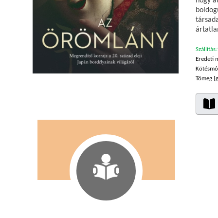
hogy a
boldogu
társad
ártatl
Szállítás:
Eredeti 
Kötésmó
Tömeg [g