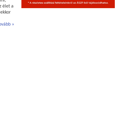
lni,
 élet a
rekkor
ovább