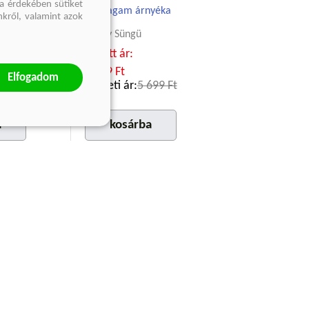
a érdekében sütiket
Önmagam árnyéka
nkről, valamint azok
mb
Güray Süngü
Kötött ár:
5 129 Ft
Elfogadom
999 Ft
Eredeti ár:
5 699 Ft
a
kosárba