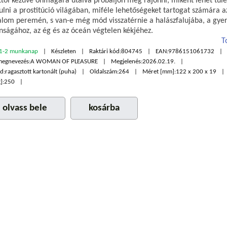
ttól kezdve önmagára utalva próbáljon meg rájönni, miként lehet túlé
lni a prostitúció világában, miféle lehetőségeket tartogat számára az
alom peremén, s van-e még mód visszatérnie a halászfalujába, a gye
anságához, az ég és az óceán végtelen kékjéhez.
T
1-2 munkanap
Készleten
Raktári kód:
804745
EAN:
9786151061732
megnevezés:
A WOMAN OF PLEASURE
Megjelenés:
2026.02.19.
d:
ragasztott kartonált (puha)
Oldalszám:
264
Méret [mm]:
122 x 200 x 19
]:
250
olvass bele
kosárba