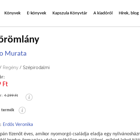
Könyvek
E-könyvek
Kapszula Könyvtár
A kiadóról
Hírek, blog
 örömlány
ko Murata
Regény
Szépirodalmi
/
/
ár:
 Ft
r:
4 299 Ft
t termék
:
Erdős Veronika
supán tizenöt éves, amikor nyomorgó családja eladja egy nyilvánosház