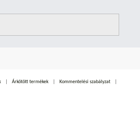
k
Árkötött termékek
Kommentelési szabályzat