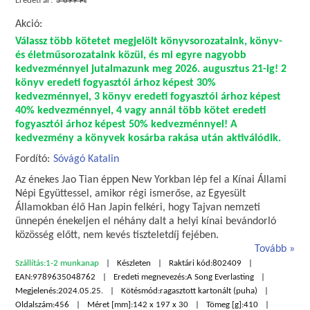
Eredeti ár:
5 699 Ft
Akció:
Válassz több kötetet megjelölt könyvsorozataink, könyv-
és életműsorozataink közül, és mi egyre nagyobb
kedvezménnyel jutalmazunk meg 2026. augusztus 21-ig! 2
könyv eredeti fogyasztói árhoz képest 30%
kedvezménnyel, 3 könyv eredeti fogyasztói árhoz képest
40% kedvezménnyel, 4 vagy annál több kötet eredeti
fogyasztói árhoz képest 50% kedvezménnyel! A
kedvezmény a könyvek kosárba rakása után aktiválódik.
Fordító:
Sóvágó Katalin
Az énekes Jao Tian éppen New Yorkban lép fel a Kínai Állami
Népi Együttessel, amikor régi ismerőse, az Egyesült
Államokban élő Han Japin felkéri, hogy Tajvan nemzeti
ünnepén énekeljen el néhány dalt a helyi kínai bevándorló
közösség előtt, nem kevés tiszteletdíj fejében.
Tovább
Szállítás:
1-2 munkanap
Készleten
Raktári kód:
802409
EAN:
9789635048762
Eredeti megnevezés:
A Song Everlasting
Megjelenés:
2024.05.25.
Kötésmód:
ragasztott kartonált (puha)
Oldalszám:
456
Méret [mm]:
142 x 197 x 30
Tömeg [g]:
410