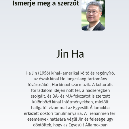
Ismerje meg a szerzőt
Jin Ha
Ha Jin (1956) kínai–amerikai költő és regényíró,
az észak-kínai Hejlungcsiang tartomány
fővárosából, Harbinból származik. A kulturális
forradalom idején nőtt fel, a hadseregben
szolgált, és BA- és MA-fokozatot is szerzett
különböző kínai intézményekben, mielőtt
hallgatói vízummal az Egyesült Államokba
érkezett doktori tanulmányaira. A Tienanmen téri
események hatására végül Jin és felesége úgy
döntöttek, hogy az Egyesült Államokban