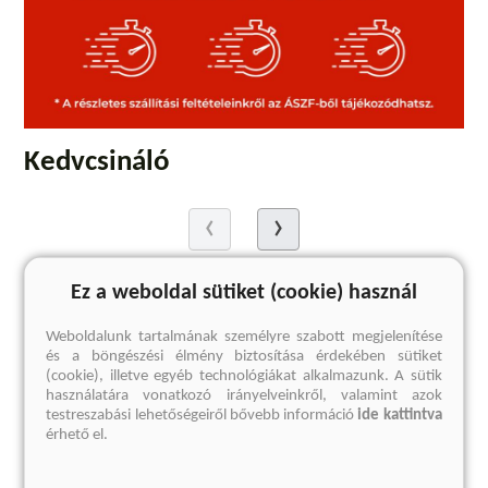
Kedvcsináló
Ez a weboldal sütiket (cookie) használ
Weboldalunk tartalmának személyre szabott megjelenítése
és a böngészési élmény biztosítása érdekében sütiket
(cookie), illetve egyéb technológiákat alkalmazunk. A sütik
használatára vonatkozó irányelveinkről, valamint azok
testreszabási lehetőségeiről bővebb információ
ide kattintva
érhető el.