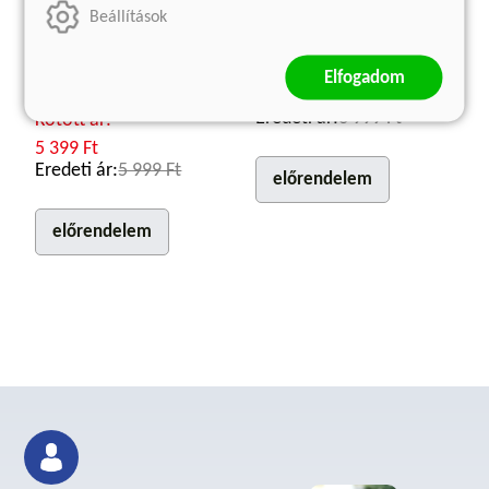
Utolsó tanúk
Madonna prémkabátban
Beállítások
Gyermekként a második
Sabahattin Ali
világháborúban
Kötött ár:
Elfogadom
Szvetlana Alekszijevics
3 599 Ft
Eredeti ár:
3 999 Ft
Kötött ár:
5 399 Ft
Eredeti ár:
5 999 Ft
előrendelem
előrendelem