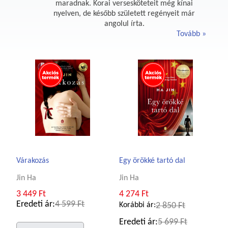
maradnak. Korai versesköteteit még kínai
nyelven, de később született regényeit már
angolul írta.
Tovább
Várakozás
Egy örökké tartó dal
Jin Ha
Jin Ha
3 449 Ft
4 274 Ft
Eredeti ár:
4 599 Ft
Korábbi ár:
2 850 Ft
Eredeti ár:
5 699 Ft