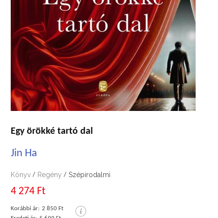
Egy örökké tartó dal
Jin Ha
Könyv
Regény
Szépirodalmi
/
/
4 274 Ft
Korábbi ár:
2 850 Ft