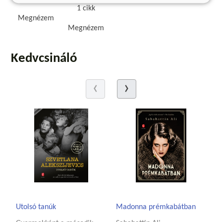
1 cikk
Megnézem
Megnézem
Kedvcsináló
Utolsó tanúk
Madonna prémkabátban