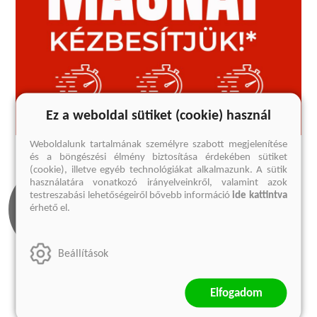
Ez a weboldal sütiket (cookie) használ
Weboldalunk tartalmának személyre szabott megjelenítése
és a böngészési élmény biztosítása érdekében sütiket
(cookie), illetve egyéb technológiákat alkalmazunk. A sütik
használatára vonatkozó irányelveinkről, valamint azok
testreszabási lehetőségeiről bővebb információ
ide kattintva
érhető el.
Beállítások
Olvass bele
Kapcsolódó
Elfogadom
cikkek
1 előnézet