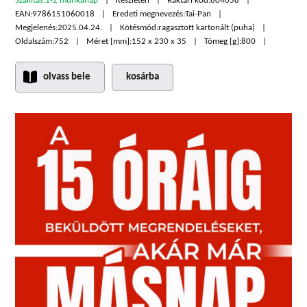
Szállítás:
1-2 munkanap
Készleten
Raktári kód:
804058
EAN:
9786151060018
Eredeti megnevezés:
Tai-Pan
Megjelenés:
2025.04.24.
Kötésmód:
ragasztott kartonált (puha)
Oldalszám:
752
Méret [mm]:
152 x 230 x 35
Tömeg [g]:
800
olvass bele
kosárba