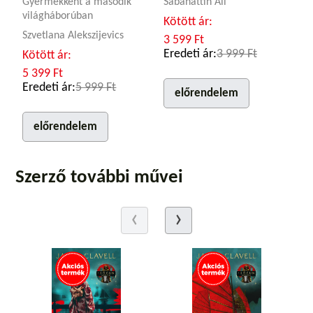
Gyermekként a második
Sabahattin Ali
világháborúban
Kötött ár:
Szvetlana Alekszijevics
3 599 Ft
Eredeti ár:
3 999 Ft
Kötött ár:
5 399 Ft
Eredeti ár:
5 999 Ft
előrendelem
előrendelem
Szerző további művei