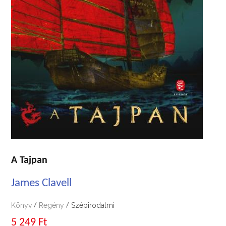
A Tajpan
James Clavell
Könyv
Regény
Szépirodalmi
/
/
5 249 Ft