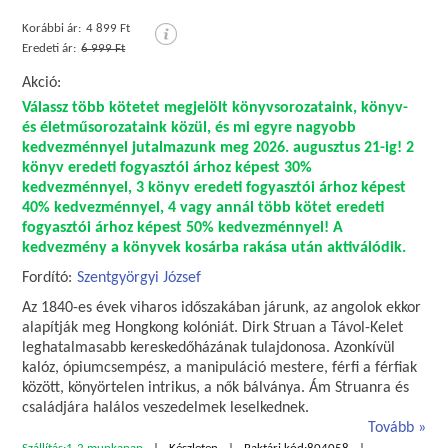
Korábbi ár:
4 899 Ft
Eredeti ár:
6 999 Ft
Akció:
Válassz több kötetet megjelölt könyvsorozataink, könyv-
és életműsorozataink közül, és mi egyre nagyobb
kedvezménnyel jutalmazunk meg 2026. augusztus 21-ig! 2
könyv eredeti fogyasztói árhoz képest 30%
kedvezménnyel, 3 könyv eredeti fogyasztói árhoz képest
40% kedvezménnyel, 4 vagy annál több kötet eredeti
fogyasztói árhoz képest 50% kedvezménnyel! A
kedvezmény a könyvek kosárba rakása után aktiválódik.
Fordító:
Szentgyörgyi József
Az 1840-es évek viharos időszakában járunk, az angolok ekkor
alapítják meg Hongkong kolóniát. Dirk Struan a Távol-Kelet
leghatalmasabb kereskedőházának tulajdonosa. Azonkívül
kalóz, ópiumcsempész, a manipuláció mestere, férfi a férfiak
között, könyörtelen intrikus, a nők bálványa. Ám Struanra és
családjára halálos veszedelmek leselkednek.
Tovább