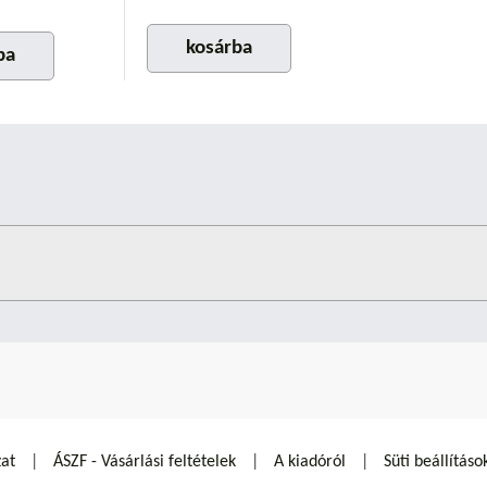
kosárba
ba
zat
ÁSZF - Vásárlási feltételek
A kiadóról
Süti beállításo