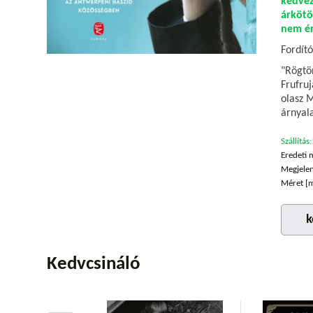
kedvez
árkötö
nem ér
Fordító
"Rögtön
Frufruj
olasz 
árnyal
Szállítás:
Eredeti 
Megjelen
Méret [
k
Kedvcsináló