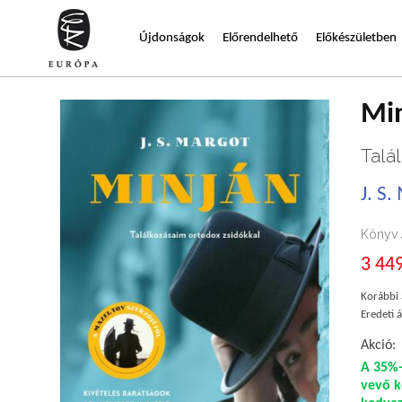
Újdonságok
Előrendelhető
Előkészületben
Mi
Talá
J. S
Könyv
3 449
Korábbi 
Eredeti á
Akció:
A 35%-
vevő k