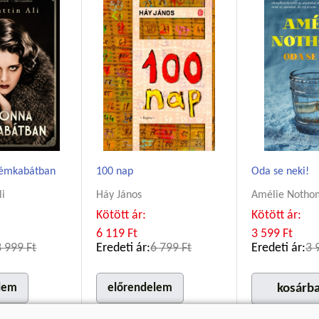
émkabátban
100 nap
Oda se neki!
li
Háy János
Amélie Notho
Kötött ár:
Kötött ár:
6 119 Ft
3 599 Ft
3 999 Ft
Eredeti ár:
6 799 Ft
Eredeti ár:
3 
lem
előrendelem
kosárb