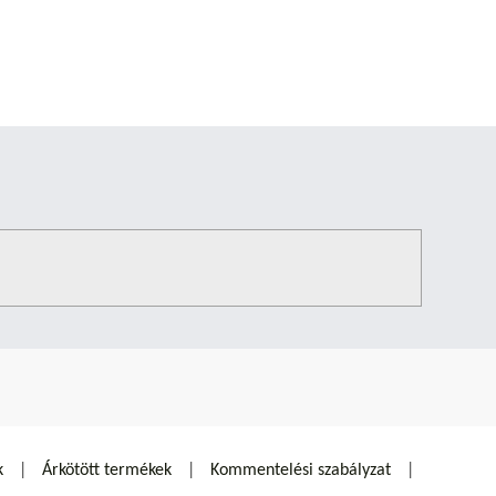
k
Árkötött termékek
Kommentelési szabályzat