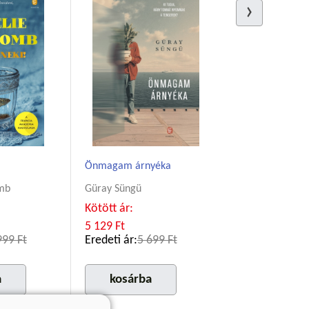
Önmagam árnyéka
mb
Güray Süngü
Kötött ár:
5 129 Ft
999 Ft
Eredeti ár:
5 699 Ft
a
kosárba