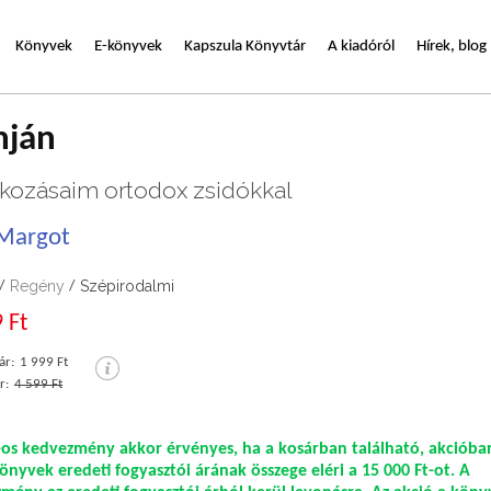
Könyvek
E-könyvek
Kapszula Könyvtár
A kiadóról
Hírek, blog
nján
lkozásaim ortodox zsidókkal
. Margot
Regény
Szépirodalmi
/
/
 Ft
ár:
1 999 Ft
r:
4 599 Ft
os kedvezmény akkor érvényes, ha a kosárban található, akcióban
önyvek eredeti fogyasztói árának összege eléri a 15 000 Ft-ot. A