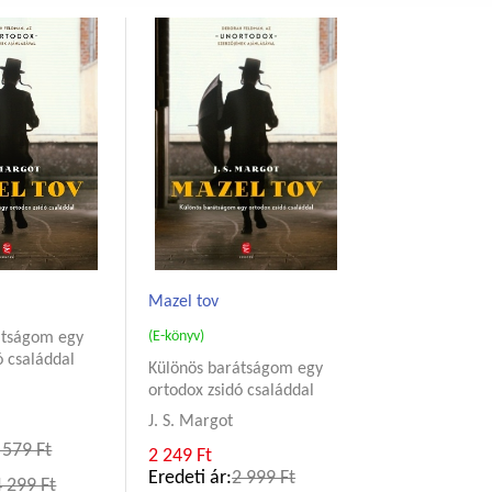
Mazel tov
(E-könyv)
átságom egy
ó családdal
Különös barátságom egy
ortodox zsidó családdal
J. S. Margot
 579 Ft
2 249 Ft
Eredeti ár:
2 999 Ft
4 299 Ft