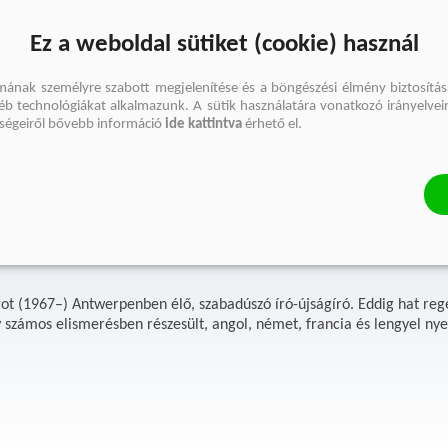
Ez a weboldal sütiket (cookie) használ
mának személyre szabott megjelenítése és a böngészési élmény biztosítás
gyéb technológiákat alkalmazunk. A sütik használatára vonatkozó irányelvei
őségeiről bővebb információ
ide kattintva
érhető el.
S. Margot
got (1967–) Antwerpenben élő, szabadúszó író-újságíró. Eddig hat regé
v
számos elismerésben részesült, angol, német, francia és lengyel nyelv