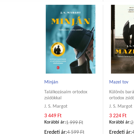
Minján
Mazel tov
Találkozásaim ortodox
Különös bar
zsidókkal
ortodox zsid
J. S. Margot
J. S. Margot
3 449 Ft
3 224 Ft
Korábbi ár:
1 999 Ft
Korábbi ár:
2
Eredeti ár:
4 599 Ft
Eredeti ár: