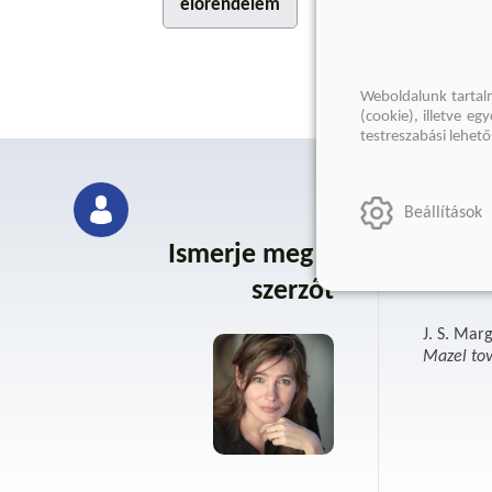
előrendelem
Weboldalunk tartal
(cookie), illetve e
testreszabási lehet
Beállítások
Ismerje meg a
J. 
szerzőt
J. S. Mar
Mazel to