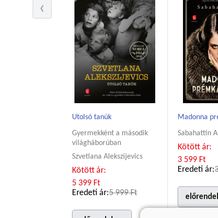
Utolsó tanúk
Madonna pr
Gyermekként a második
Sabahattin A
világháborúban
Kötött ár:
Szvetlana Alekszijevics
3 599 Ft
Eredeti ár:
Kötött ár:
5 399 Ft
Eredeti ár:
5 999 Ft
előrende