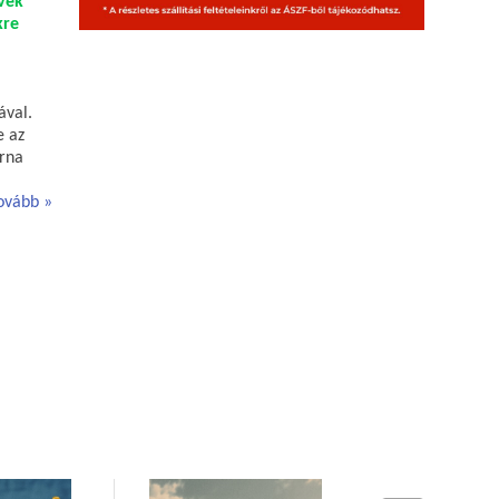
yvek
kre
ával.
e az
arna
ovább