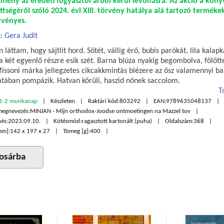
mény az eredeti fogyasztói árból kerül levonásra. Az akció a kön
ttségéről szóló 2024. évi XIII. törvény hatálya alá tartozó terméke
vényes.
:
Gera Judit
 láttam, hogy sájtlit hord. Sötét, vállig érő, bubis parókát, lila kalapk
a két egyenlő részre esik szét. Barna blúza nyakig begombolva, fölött
Missoni márka jellegzetes cikcakkmintás blézere az ősz valamennyi b
atában pompázik. Hatvan körüli, haszid nőnek saccolom.
T
1-2 munkanap
Készleten
Raktári kód:
803292
EAN:
9789635048137
megnevezés:
MINJAN - Mijn orthodox-Joodse ontmoetingen na Mazzel tov
és:
2023.09.10.
Kötésmód:
ragasztott kartonált (puha)
Oldalszám:
368
mm]:
142 x 197 x 27
Tömeg [g]:
400
osárba