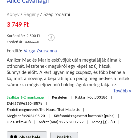
Alice Cavanagh
Könyv
Regény
Szépirodalmi
/
/
3 749 Ft
Korábbi ár:
2 500 Ft
Eredeti ár:
4 999 Ft
Fordító:
Varga Zsuzsanna
Amikor Mac és Marie esküvőjük után megtalálják álmaik
otthonát, készítenek magukról egy képet az új házuk,
Sunnyside előtt. A kert ugyan még csupasz, és több benne a
kő, mint a növény, a bejárati ajtón pedig még nedves a festék,
számukra mégis eljövendő boldogságuk meleg lakja ez.
Tovább
Szállítás:
1-2 munkanap
Készleten
Raktári kód:
803186
EAN:
9789635048878
Eredeti megnevezés:
The House That Made Us
Megjelenés:
2024.05.20.
Kötésmód:
ragasztott kartonált (puha)
Oldalszám:
408
Méret [mm]:
122 x 200 x 27
Tömeg [g]:
380
olvass bele
kosárba