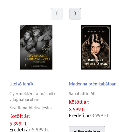
Utolsó tanúk
Madonna prémkabátban
Gyermekként a második
Sabahattin Ali
világháborúban
Kötött ár:
Szvetlana Alekszijevics
3 599 Ft
Eredeti ár:
3 999 Ft
Kötött ár:
5 399 Ft
Eredeti ár:
5 999 Ft