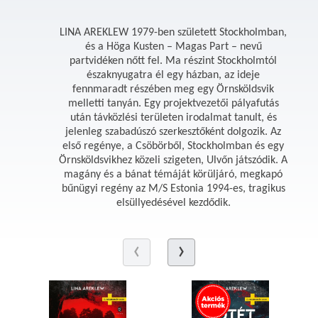
LINA AREKLEW 1979-ben született Stockholmban,
és a Höga Kusten – Magas Part – nevű
partvidéken nőtt fel. Ma részint Stockholmtól
északnyugatra él egy házban, az ideje
fennmaradt részében meg egy Örnsköldsvik
melletti tanyán. Egy projektvezetői pályafutás
után távközlési területen irodalmat tanult, és
jelenleg szabadúszó szerkesztőként dolgozik. Az
első regénye, a Csöbörből, Stockholmban és egy
Örnsköldsvikhez közeli szigeten, Ulvőn játszódik. A
magány és a bánat témáját körüljáró, megkapó
bűnügyi regény az M/S Estonia 1994-es, tragikus
elsüllyedésével kezdődik.