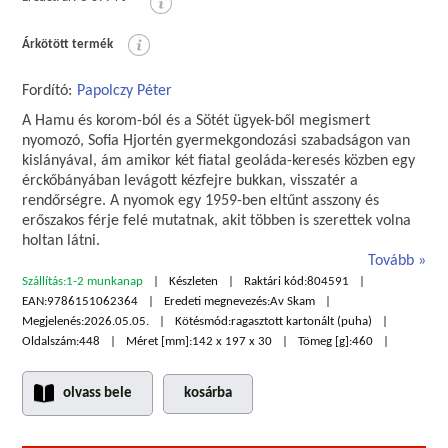
Árkötött termék
Fordító:
Papolczy Péter
A Hamu és korom-ból és a Sötét ügyek-ből megismert
nyomozó, Sofia Hjortén gyermekgondozási szabadságon van
kislányával, ám amikor két fiatal geoláda-keresés közben egy
érckőbányában levágott kézfejre bukkan, visszatér a
rendőrségre. A nyomok egy 1959-ben eltűnt asszony és
erőszakos férje felé mutatnak, akit többen is szerettek volna
holtan látni.
Tovább
Szállítás:
1-2 munkanap
Készleten
Raktári kód:
804591
EAN:
9786151062364
Eredeti megnevezés:
Av Skam
Megjelenés:
2026.05.05.
Kötésmód:
ragasztott kartonált (puha)
Oldalszám:
448
Méret [mm]:
142 x 197 x 30
Tömeg [g]:
460
olvass bele
kosárba