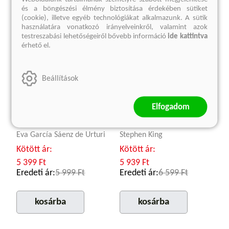
és a böngészési élmény biztosítása érdekében sütiket
(cookie), illetve egyéb technológiákat alkalmazunk. A sütik
használatára vonatkozó irányelveinkről, valamint azok
testreszabási lehetőségeiről bővebb információ
ide kattintva
érhető el.
Beállítások
Elfogadom
Vízáldozatok
Ne hátrálj!
Eva García Sáenz de Urturi
Stephen King
Kötött ár:
Kötött ár:
5 399 Ft
5 939 Ft
Eredeti ár:
5 999 Ft
Eredeti ár:
6 599 Ft
kosárba
kosárba