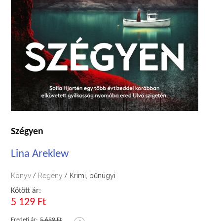
Szégyen
Lina Areklew
Könyv
Regény
Krimi, bűnügyi
/
/
Kötött ár:
5 129 Ft
Eredeti ár:
5 699 Ft