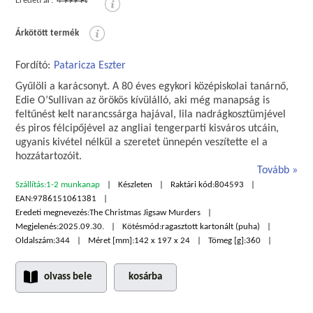
Eredeti ár:
4 999 Ft
Árkötött termék
Fordító:
Pataricza Eszter
Gyűlöli a karácsonyt. A 80 éves egykori középiskolai tanárnő,
Edie O’Sullivan az örökös kívülálló, aki még manapság is
feltűnést kelt narancssárga hajával, lila nadrágkosztümjével
és piros félcipőjével az angliai tengerparti kisváros utcáin,
ugyanis kivétel nélkül a szeretet ünnepén veszítette el a
hozzátartozóit.
Tovább
Szállítás:
1-2 munkanap
Készleten
Raktári kód:
804593
EAN:
9786151061381
Eredeti megnevezés:
The Christmas Jigsaw Murders
Megjelenés:
2025.09.30.
Kötésmód:
ragasztott kartonált (puha)
Oldalszám:
344
Méret [mm]:
142 x 197 x 24
Tömeg [g]:
360
olvass bele
kosárba