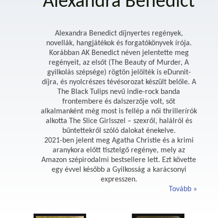
Alexandra Benedict
Alexandra Benedict díjnyertes regények,
novellák, hangjátékok és forgatókönyvek írója.
Korábban AK Benedict néven jelentette meg
regényeit, az elsőt (The Beauty of Murder, A
gyilkolás szépsége) rögtön jelölték is eDunnit-
díjra, és nyolcrészes tévésorozat készült belőle. A
The Black Tulips nevű indie-rock banda
frontembere és dalszerzője volt, sőt
alkalmanként még most is fellép a női thrillerírók
alkotta The Slice Girlsszel – szexről, halálról és
bűntettekről szóló dalokat énekelve.
2021-ben jelent meg Agatha Christie és a krimi
aranykora előtt tisztelgő regénye, mely az
Amazon szépirodalmi bestsellere lett. Ezt követte
egy évvel később a Gyilkosság a karácsonyi
expresszen.
Tovább