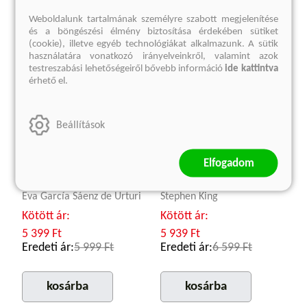
Weboldalunk tartalmának személyre szabott megjelenítése
és a böngészési élmény biztosítása érdekében sütiket
(cookie), illetve egyéb technológiákat alkalmazunk. A sütik
használatára vonatkozó irányelveinkről, valamint azok
testreszabási lehetőségeiről bővebb információ
ide kattintva
érhető el.
Beállítások
Elfogadom
Vízáldozatok
Ne hátrálj!
Eva García Sáenz de Urturi
Stephen King
Kötött ár:
Kötött ár:
5 399 Ft
5 939 Ft
Eredeti ár:
5 999 Ft
Eredeti ár:
6 599 Ft
kosárba
kosárba