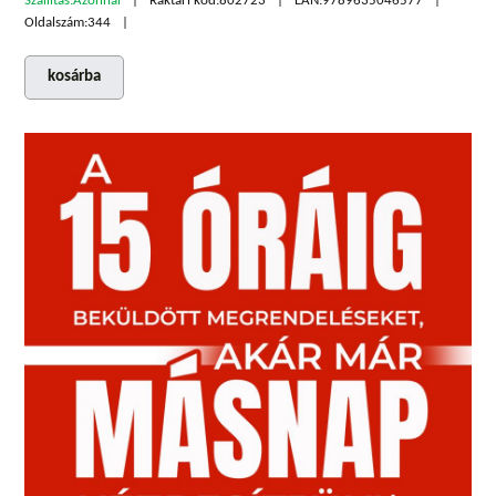
Szállítás:
Azonnal
Raktári kód:
802723
EAN:
9789635046577
Oldalszám:
344
kosárba