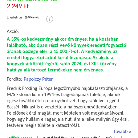
2 249 Ft
Eredeti ár:
2 999 Ft
Akció:
A 35%-os kedvezmény akkor érvényes, ha a kosárban
található, akcióban részt vevő könyvek eredeti fogyasztói
árának összege eléri a 15 000 Ft-ot. A kedvezmény az
eredeti fogyasztói árból kerül levonásra. Az akció a
könyvek árkötöttségéről szóló 2024. évi XIII. törvény
hatálya alá tartozó termékekre nem érvényes.
Fordító:
Papolczy Péter
Fredrik Fröding Európa legszörnyűbb hajókatasztrófájának, a
M/S Estonia komp 1994-es tragédiájának túlélője, akinek
egész további életére árnyékot vet, hogy szüleivel együtt
öccsét, Niklast is elvesztette a hajószerencsétlenségben.
Felelősnek érzi magát, mert képtelen volt megakadályozni,
hogy egy hullám elragadja a fiút, ám a lelke mélyén úgy érzi,
testvére mégis túlélte a katasztrófát.
Tovább