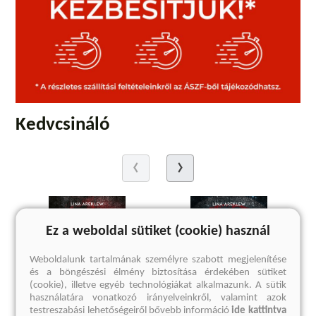
Kedvcsináló
Ez a weboldal sütiket (cookie) használ
Weboldalunk tartalmának személyre szabott megjelenítése
és a böngészési élmény biztosítása érdekében sütiket
(cookie), illetve egyéb technológiákat alkalmazunk. A sütik
használatára vonatkozó irányelveinkről, valamint azok
testreszabási lehetőségeiről bővebb információ
ide kattintva