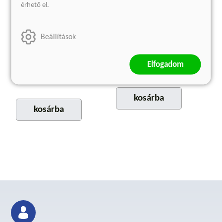
érhető el.
Szégyen
Sötét ügyek
(E-könyv)
(E-könyv)
Beállítások
Lina Areklew
Lina Areklew
Kötött ár:
2 774 Ft
Elfogadom
Eredeti ár:
3 699 Ft
3 869 Ft
Eredeti ár:
4 299 Ft
kosárba
kosárba