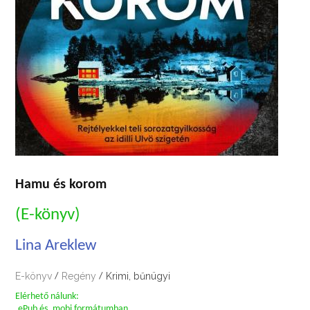
Hamu és korom
(E-könyv)
Lina Areklew
E-könyv
Regény
Krimi, bűnügyi
/
/
Elérhető nálunk:
.ePub és .mobi formátumban