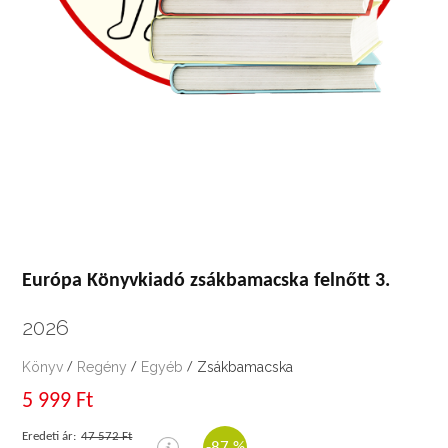
Európa Könyvkiadó zsákbamacska felnőtt 3.
2026
Könyv
Regény
Egyéb
Zsákbamacska
/
/
/
5 999 Ft
Eredeti ár:
47 572 Ft
-87 %