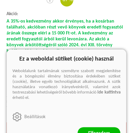
Akció:
A 35%-os kedvezmény akkor érvényes, ha a kosárban
található, akcióban részt vevő könyvek eredeti fogyasztói
árának összege eléri a 15 000 Ft-ot. A kedvezmény az
eredeti fogyasztói árból kerül levonásra. Az akció a
könyvek árkötöttségéről szóló 2024. évi XIII. törvény
hatálya alá tartozó termékekre nem érvényes.
Ez a weboldal sütiket (cookie) használ
10 könyv 5999 Ft-ért!* Klasszikusok, igényes szórakoztató
irodalom és könyvújdonságok. A meglepetéscsomagok 10-10
Weboldalunk tartalmának személyre szabott megjelenítése
kizárólag az Európa Könyvkiadó gondozásában megjelent
és a böngészési élmény biztosítása érdekében sütiket
könyvet tartalmaznak, változatos műfajokból, régi és új
(cookie), illetve egyéb technológiákat alkalmazunk. A sütik
megjelenéseket egyaránt.
használatára vonatkozó irányelveinkről, valamint azok
Tovább
testreszabási lehetőségeiről bővebb információ
ide kattintva
Jelenleg nem rendelhető
Raktári kód:
805572
érhető el.
Kötésmód:
papírdoboz
Méret [mm]:
388 x 270 x 140
Tömeg [g]:
5440
Beállítások