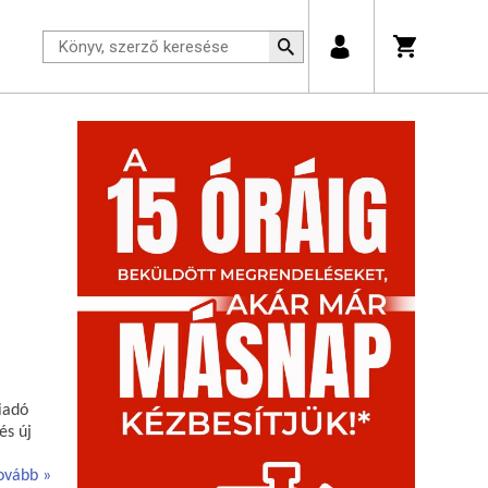
iadó
és új
ovább