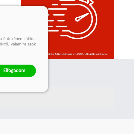
a érdekében sütiket
nkről, valamint azok
Elfogadom