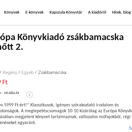
Könyvek
E-könyvek
Kapszula Könyvtár
A kiadóról
Hírek, blog
rópa Könyvkiadó zsákbamacska
nőtt 2.
6
Regény
Egyéb
Zsákbamacska
/
/
/
 Ft
r:
49 081 Ft
v 5999 Ft-ért!* Klasszikusok, igényes szórakoztató irodalom és
jdonságok. A meglepetéscsomagok 10-10 kizárólag az Európa Könyvk
ásában megjelent könyvet tartalmaznak, változatos műfajokból, régi 
enéseket egyaránt.
T