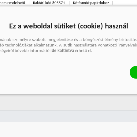
 nem rendelhető
Raktári kód:
805571
Kötésmód:
papírdoboz
mm]:
388 x 270 x 133
Tömeg [g]:
5200
Ez a weboldal sütiket (cookie) használ
mának személyre szabott megjelenítése és a böngészési élmény biztosítás
gyéb technológiákat alkalmazunk. A sütik használatára vonatkozó irányelvei
őségeiről bővebb információ
ide kattintva
érhető el.