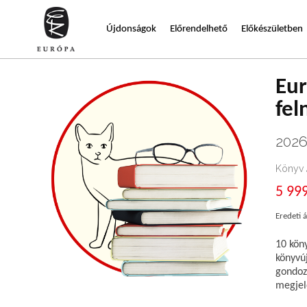
Újdonságok
Előrendelhető
Előkészületben
Eu
fel
202
Könyv
5 999
Eredeti á
10 köny
könyvú
gondoz
megjel