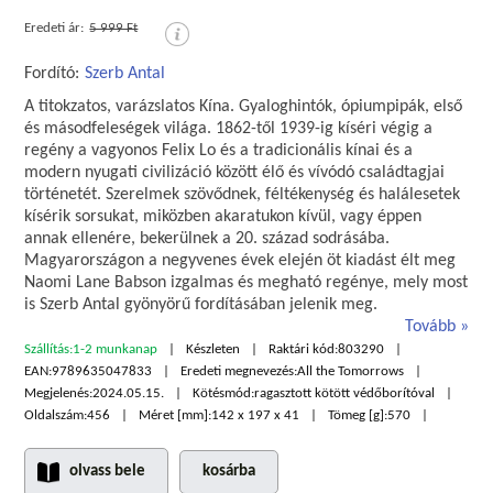
Eredeti ár:
5 999 Ft
Fordító:
Szerb Antal
A titokzatos, varázslatos Kína. Gyaloghintók, ópiumpipák, első
és másodfeleségek világa. 1862-től 1939-ig kíséri végig a
regény a vagyonos Felix Lo és a tradicionális kínai és a
modern nyugati civilizáció között élő és vívódó családtagjai
történetét. Szerelmek szövődnek, féltékenység és halálesetek
kísérik sorsukat, miközben akaratukon kívül, vagy éppen
annak ellenére, bekerülnek a 20. század sodrásába.
Magyarországon a negyvenes évek elején öt kiadást élt meg
Naomi Lane Babson izgalmas és megható regénye, mely most
is Szerb Antal gyönyörű fordításában jelenik meg.
Tovább
Szállítás:
1-2 munkanap
Készleten
Raktári kód:
803290
EAN:
9789635047833
Eredeti megnevezés:
All the Tomorrows
Megjelenés:
2024.05.15.
Kötésmód:
ragasztott kötött védőborítóval
Oldalszám:
456
Méret [mm]:
142 x 197 x 41
Tömeg [g]:
570
olvass bele
kosárba