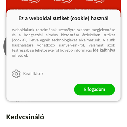
Ez a weboldal sütiket (cookie) használ
Weboldalunk tartalmának személyre szabott megjelenítése
és a böngészési élmény biztosítása érdekében sütiket
(cookie), illetve egyéb technológiákat alkalmazunk. A sütik
használatára vonatkozó irányelveinkről, valamint azok
testreszabási lehetőségeiről bővebb információ
ide kattintva
érhető el.
Beállítások
Olvass bele
1 előnézet
Elfogadom
Megnézem
Kedvcsináló