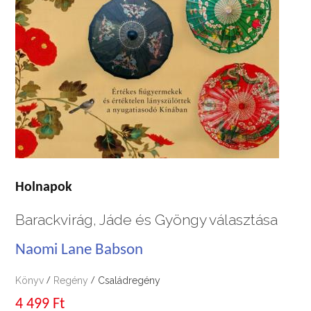
Holnapok
Barackvirág, Jáde és Gyöngy választása
Naomi Lane Babson
Könyv
Regény
Családregény
/
/
4 499 Ft