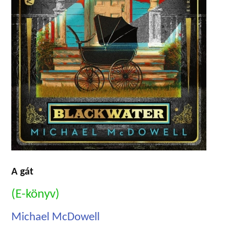
A gát
(E-könyv)
Michael McDowell