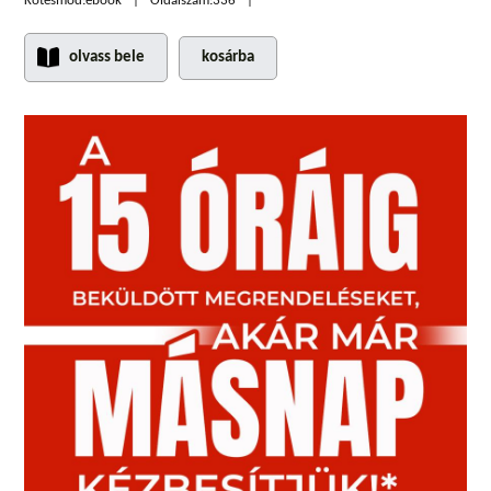
Kötésmód:
ebook
Oldalszám:
336
olvass bele
kosárba