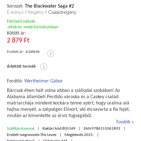
Sorozat:
The Blackwater Saga #2
E-könyv
Regény
Családregény
/
/
Elérhető nálunk:
.ePub és .mobi formátumban
Kötött ár:
2 879 Ft
Eredeti ár:
3 199 Ft
Árkötött termék
Fordító:
Wertheimer Gábor
Bárcsak éhen halt volna abban a szállodai szobában! Az
Alabama állambeli Perdido városka és a Caskey család
matriarchája mindent kockára tenne azért, hogy uralma alá
hajtsa menyét, a szépséges Elinort, aki elcsavarta a fia fejét,
miután az kimentette az árvíz fogságából.
Tovább
Szállítás:
Azonnal
Raktári kód:
805349
EAN:
9786151061893
Eredeti megnevezés:
The Levee
Megjelenés:
2025.