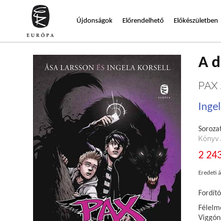
Újdonságok
Előrendelhető
Előkészületben
A 
PAX 
Ingel
Sorozat
Könyv
2 243
Eredeti á
Fordító
Félelme
Viggóna