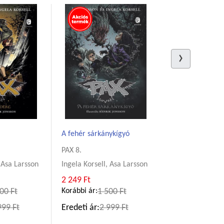
A fehér sárkánykígyó
PAX 8.
, Asa Larsson
Ingela Korsell, Asa Larsson
2 249 Ft
00 Ft
Korábbi ár:
1 500 Ft
999 Ft
Eredeti ár:
2 999 Ft