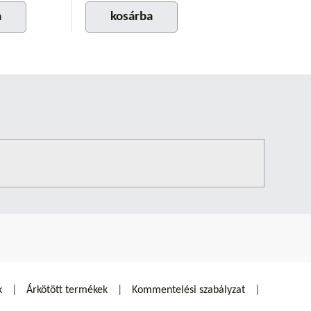
a
kosárba
k
Árkötött termékek
Kommentelési szabályzat