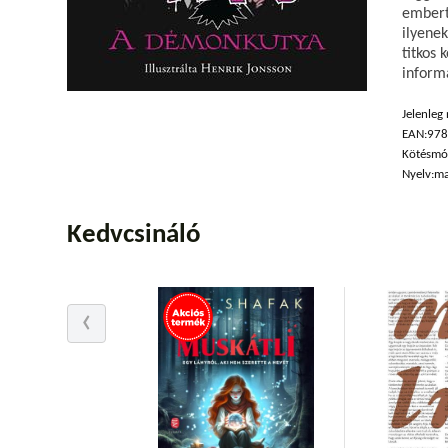
embert
ilyene
titkos 
inform
Jelenleg
EAN:
97
Kötésmó
Nyelv:
ma
Kedvcsináló