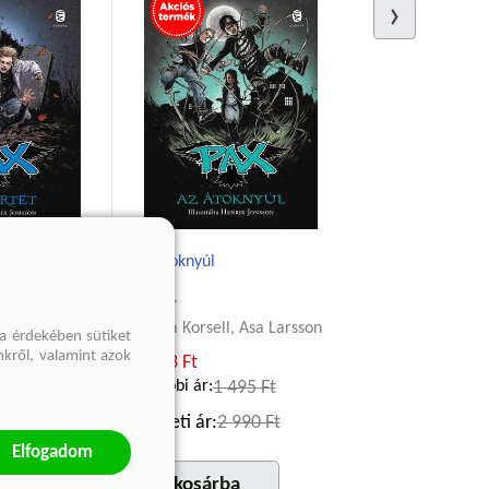
Az átoknyúl
PAX 4.
, Asa Larsson
Ingela Korsell, Asa Larsson
a érdekében sütiket
nkről, valamint azok
2 243 Ft
95 Ft
Korábbi ár:
1 495 Ft
990 Ft
Eredeti ár:
2 990 Ft
Elfogadom
a
kosárba