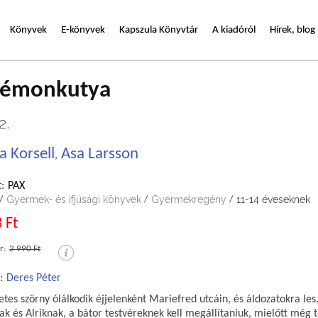
Könyvek
E-könyvek
Kapszula Könyvtár
A kiadóról
Hírek, blog
démonkutya
2.
a Korsell
Asa Larsson
,
:
PAX
Gyermek- és ifjúsági könyvek
Gyermekregény
11-14 éveseknek
/
/
/
 Ft
r:
2 990 Ft
:
Deres Péter
tes szörny ólálkodik éjjelenként Mariefred utcáin, és áldozatokra les
k és Alriknak, a bátor testvéreknek kell megállítaniuk, mielőtt még 