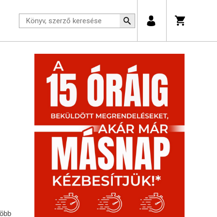
.
több