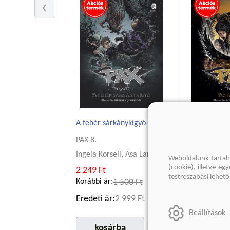
A fehér sárkánykígyó #8
Az éjlidérc #
PAX 8.
PAX 9.
Ingela Korsell, Asa Larsson
Ingela Korse
Weboldalunk tartal
(cookie), illetve e
2 249 Ft
2 999 Ft
testreszabási lehet
Korábbi ár:
1 500 Ft
Korábbi ár:
2
Eredeti ár:
2 999 Ft
Eredeti ár:
Beállítások
kosárba
kosár