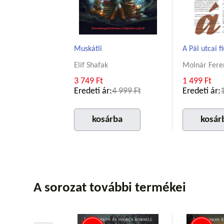
Muskátli
A Pál utcai f
Elif Shafak
Molnár Fere
3 749 Ft
1 499 Ft
Eredeti ár:
4 999 Ft
Eredeti ár:
kosárba
kosár
A sorozat további termékei