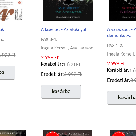
iúk
A kísértet - Az átoknyúl
A varázsbot - 
démonkutya
nc
PAX 3-4.
PAX 1-2.
Ingela Korsell, Asa Larsson
Ingela Korsell
1 999 Ft
2 999 Ft
2 999 Ft
Korábbi ár:
1 600 Ft
Korábbi ár:
1 6
ba
Eredeti ár:
3 999 Ft
Eredeti ár:
3 
kosárba
kosárb