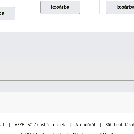
kosárba
kosárb
ba
zat
ÁSZF - Vásárlási feltételek
A kiadóról
Süti beállításo