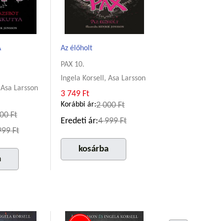
A
Az élőholt
PAX 10.
Ingela Korsell, Asa Larsson
, Asa Larsson
3 749 Ft
Korábbi ár:
2 000 Ft
00 Ft
Eredeti ár:
4 999 Ft
999 Ft
kosárba
a