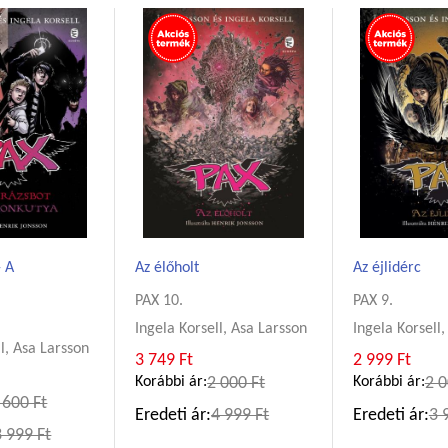
- A
Az élőholt
Az éjlidérc
PAX 10.
PAX 9.
Ingela Korsell, Asa Larsson
Ingela Korsell
ll, Asa Larsson
3 749 Ft
2 999 Ft
Korábbi ár:
2 000 Ft
Korábbi ár:
2 0
 600 Ft
Eredeti ár:
4 999 Ft
Eredeti ár:
3 
3 999 Ft