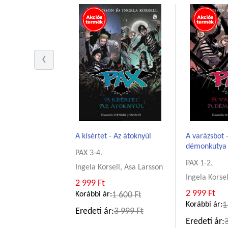
A kísértet - Az átoknyúl
A varázsbot 
démonkutya
PAX 3-4.
PAX 1-2.
Ingela Korsell, Asa Larsson
Ingela Korse
2 999 Ft
2 999 Ft
Korábbi ár:
1 600 Ft
Korábbi ár:
1
Eredeti ár:
3 999 Ft
Eredeti ár: