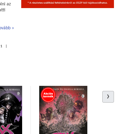
lni az
tti
ovább
21