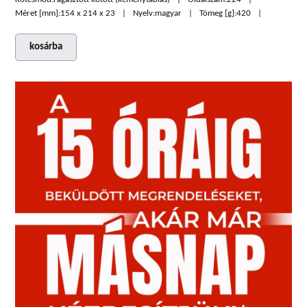
Méret [mm]:
154 x 214 x 23
Nyelv:
magyar
Tömeg [g]:
420
kosárba