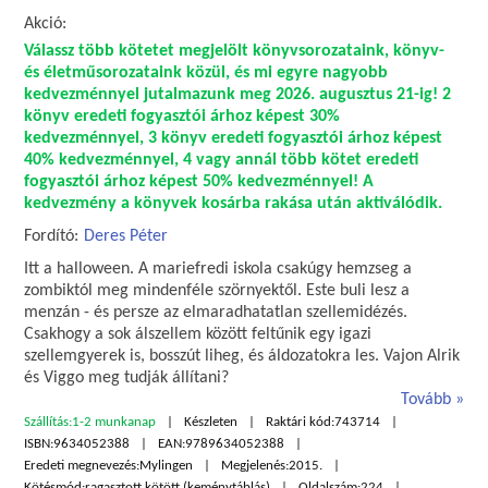
Akció:
Válassz több kötetet megjelölt könyvsorozataink, könyv-
és életműsorozataink közül, és mi egyre nagyobb
kedvezménnyel jutalmazunk meg 2026. augusztus 21-ig! 2
könyv eredeti fogyasztói árhoz képest 30%
kedvezménnyel, 3 könyv eredeti fogyasztói árhoz képest
40% kedvezménnyel, 4 vagy annál több kötet eredeti
fogyasztói árhoz képest 50% kedvezménnyel! A
kedvezmény a könyvek kosárba rakása után aktiválódik.
Fordító:
Deres Péter
Itt a halloween. A mariefredi iskola csakúgy hemzseg a
zombiktól meg mindenféle szörnyektől. Este buli lesz a
menzán - és persze az elmaradhatatlan szellemidézés.
Csakhogy a sok álszellem között feltűnik egy igazi
szellemgyerek is, bosszút liheg, és áldozatokra les. Vajon Alrik
és Viggo meg tudják állítani?
Tovább
Szállítás:
1-2 munkanap
Készleten
Raktári kód:
743714
ISBN:
9634052388
EAN:
9789634052388
Eredeti megnevezés:
Mylingen
Megjelenés:
2015.
Kötésmód:
ragasztott kötött (keménytáblás)
Oldalszám:
224