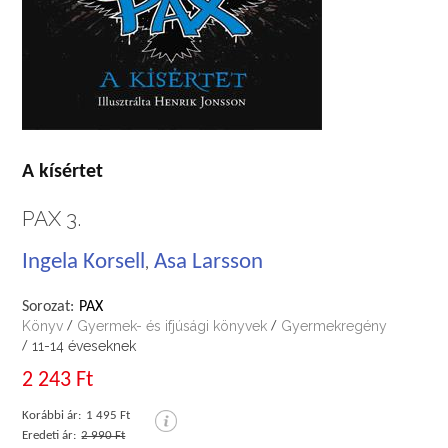
A kísértet
PAX 3.
Ingela Korsell
Asa Larsson
,
Sorozat:
PAX
Könyv
Gyermek- és ifjúsági könyvek
Gyermekregény
/
/
11-14 éveseknek
/
2 243 Ft
Korábbi ár:
1 495 Ft
Eredeti ár:
2 990 Ft