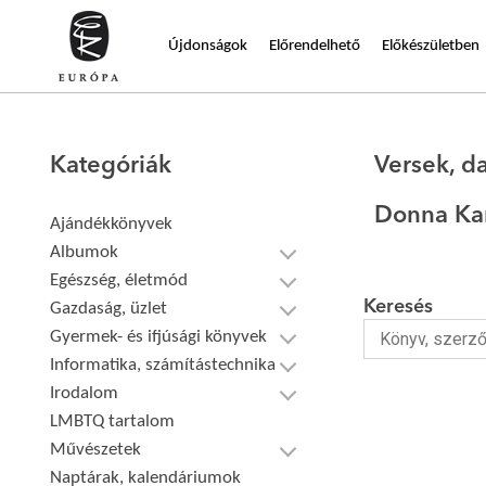
Újdonságok
Előrendelhető
Előkészületben
Kategóriák
Versek, d
Donna Ka
Ajándékkönyvek
Albumok
Egészség, életmód
Keresés
Gazdaság, üzlet
Gyermek- és ifjúsági könyvek
Informatika, számítástechnika
Irodalom
LMBTQ tartalom
Művészetek
Naptárak, kalendáriumok