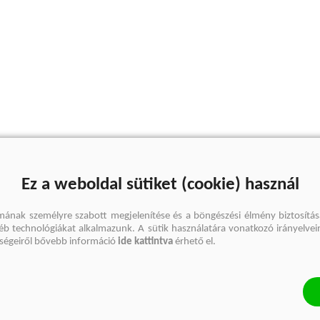
Ez a weboldal sütiket (cookie) használ
mának személyre szabott megjelenítése és a böngészési élmény biztosítás
gyéb technológiákat alkalmazunk. A sütik használatára vonatkozó irányelvei
őségeiről bővebb információ
ide kattintva
érhető el.