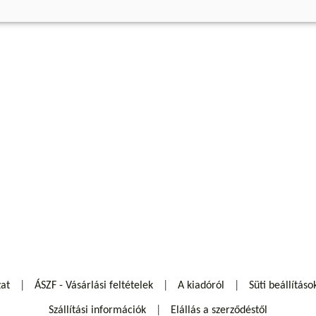
zat
ÁSZF - Vásárlási feltételek
A kiadóról
Süti beállításo
Szállítási információk
Elállás a szerződéstől