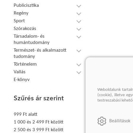
Publicisztika
Regény
Sport
Szórakozás
Társadalom- és
humántudomány
Természet- és alkalmazott
tudomány
Történelem
Vallás
E-könyv
Weboldalunk tartal
(cookie), illetve e
Szűrés ár szerint
testreszabási lehet
999 Ft alatt
Beállítások
1 000 és 2 499 Ft között
2 500 és 3 999 Ft között