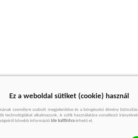
Ez a weboldal sütiket (cookie) használ
mának személyre szabott megjelenítése és a böngészési élmény biztosítás
gyéb technológiákat alkalmazunk. A sütik használatára vonatkozó irányelvei
őségeiről bővebb információ
ide kattintva
érhető el.