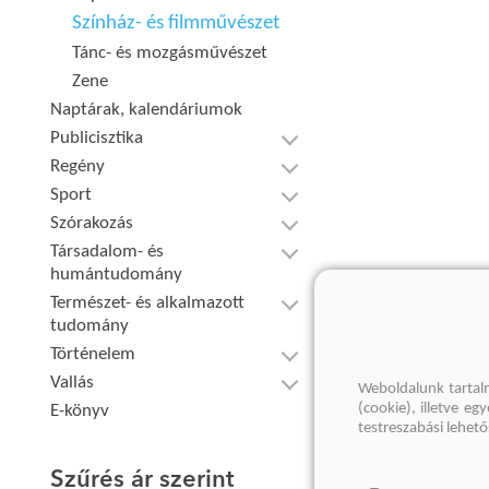
Színház- és filmművészet
Tánc- és mozgásművészet
Zene
Naptárak, kalendáriumok
Publicisztika
Regény
Sport
Szórakozás
Társadalom- és
humántudomány
Természet- és alkalmazott
tudomány
Történelem
Vallás
Weboldalunk tartal
(cookie), illetve e
E-könyv
testreszabási lehet
Szűrés ár szerint