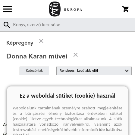
Képregény
Donna Karan művei
Kategóriák
Rendezés
A keresett kifejezésre nincs találat
Ez a weboldal sütiket (cookie) használ
Weboldalunk tartalmának személyre szabott megjelenítése
és a böngészési élmény biztosítása érdekében sütiket
(cookie), illetve egyéb technológiákat alkalmazunk. A sütik
használatára vonatkozó irányelveinkről, valamint azok
Adatvédelmi szabályzatok
Elállási felmondási nyilatkozat
testreszabási lehetőségeiről bővebb információ
ide kattintva