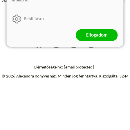
érhető el.
ÁSZF - Vásárlási feltételek
A kiadóról
Süti beállítások
Árkötött termékek
Kommentelési szabályzat
Beállítások
Szállítási információk
Elállás a szerződéstől
Elfogadom
Elérhetőségeink:
[email protected]
© 2026 Alexandra Könyvesház.
Minden jog fenntartva.
Kiszolgálta: S244