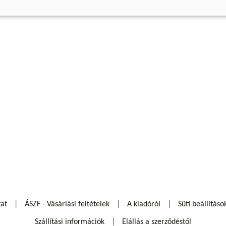
zat
ÁSZF - Vásárlási feltételek
A kiadóról
Süti beállításo
Szállítási információk
Elállás a szerződéstől