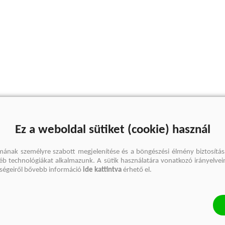
Ez a weboldal sütiket (cookie) használ
mának személyre szabott megjelenítése és a böngészési élmény biztosítás
gyéb technológiákat alkalmazunk. A sütik használatára vonatkozó irányelvei
őségeiről bővebb információ
ide kattintva
érhető el.