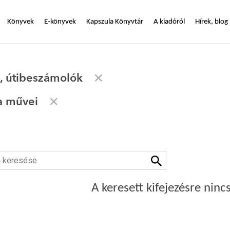
Könyvek
E-könyvek
Kapszula Könyvtár
A kiadóról
Hírek, blog
k, útibeszámolók
a művei
A keresett kifejezésre nincs