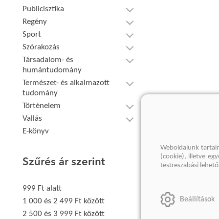
Publicisztika
Regény
Sport
Szórakozás
Társadalom- és
humántudomány
Természet- és alkalmazott
tudomány
Történelem
Vallás
E-könyv
Weboldalunk tartal
(cookie), illetve e
Szűrés ár szerint
testreszabási lehet
999 Ft alatt
Beállítások
1 000 és 2 499 Ft között
2 500 és 3 999 Ft között