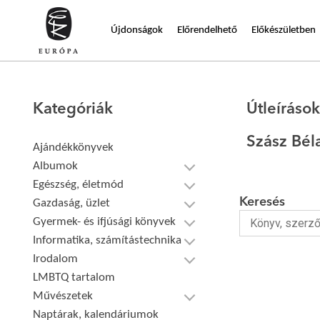
Újdonságok
Előrendelhető
Előkészületben
Kategóriák
Útleíráso
Szász Bél
Ajándékkönyvek
Albumok
Egészség, életmód
Keresés
Gazdaság, üzlet
Gyermek- és ifjúsági könyvek
Informatika, számítástechnika
Irodalom
LMBTQ tartalom
Művészetek
Naptárak, kalendáriumok