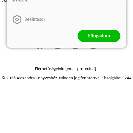
érhető el.
ÁSZF - Vásárlási feltételek
A kiadóról
Süti beállítások
Árkötött termékek
Kommentelési szabályzat
Beállítások
Szállítási információk
Elfogadom
Elérhetőségeink:
[email protected]
© 2026 Alexandra Könyvesház.
Minden jog fenntartva.
Kiszolgálta: S244