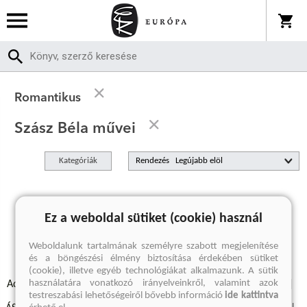
Romantikus
Szász Béla művei
Kategóriák
Rendezés
A keresett kifejezésre nincs találat
Ez a weboldal sütiket (cookie) használ
Weboldalunk tartalmának személyre szabott megjelenítése
és a böngészési élmény biztosítása érdekében sütiket
(cookie), illetve egyéb technológiákat alkalmazunk. A sütik
használatára vonatkozó irányelveinkről, valamint azok
Adatvédelmi szabályzatok
Elállási felmondási nyilatkozat
testreszabási lehetőségeiről bővebb információ
ide kattintva