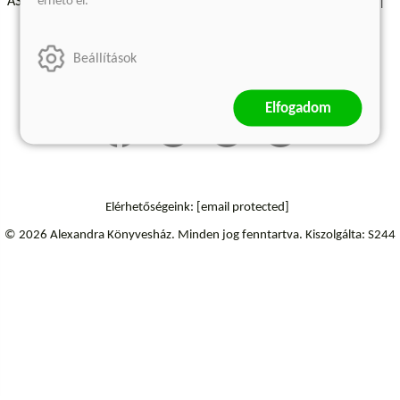
érhető el.
ÁSZF - Vásárlási feltételek
A kiadóról
Süti beállítások
Árkötött termékek
Kommentelési szabályzat
Beállítások
Szállítási információk
Elállás a szerződéstől
Elfogadom
Elérhetőségeink:
[email protected]
© 2026 Alexandra Könyvesház.
Minden jog fenntartva.
Kiszolgálta: S244