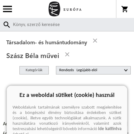
Társadalom- és humántudomány
Szász Béla művei
Kategóriák
Rendezés
A keresett kifejezésre nincs találat
Ez a weboldal sütiket (cookie) használ
Weboldalunk tartalmának személyre szabott megjelenítése
és a böngészési élmény biztosítása érdekében sütiket
(cookie), illetve egyéb technológiákat alkalmazunk. A sütik
használatára vonatkozó irányelveinkről, valamint azok
Adatvédelmi szabályzatok
Elállási felmondási nyilatkozat
testreszabási lehetőségeiről bővebb információ
ide kattintva