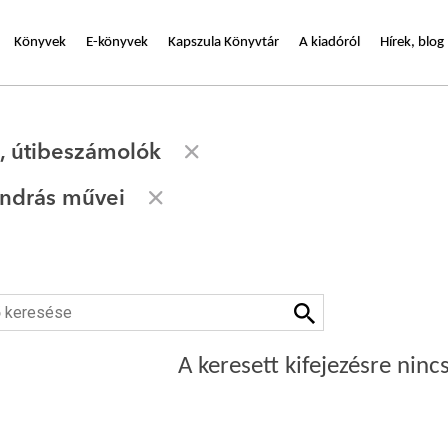
Könyvek
E-könyvek
Kapszula Könyvtár
A kiadóról
Hírek, blog
k, útibeszámolók
ndrás művei
A keresett kifejezésre nincs