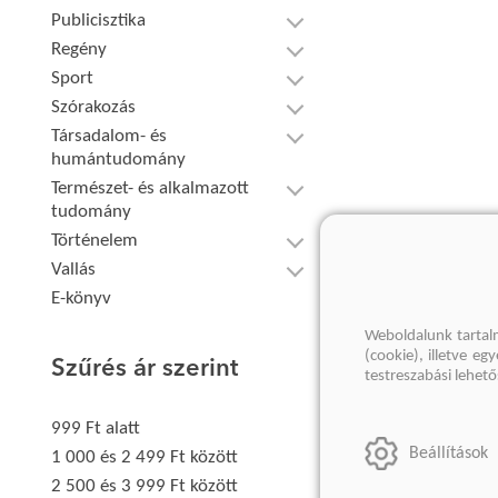
Publicisztika
Regény
Sport
Szórakozás
Társadalom- és
humántudomány
Természet- és alkalmazott
tudomány
Történelem
Vallás
E-könyv
Weboldalunk tartal
(cookie), illetve e
Szűrés ár szerint
testreszabási lehet
999 Ft alatt
Beállítások
1 000 és 2 499 Ft között
2 500 és 3 999 Ft között