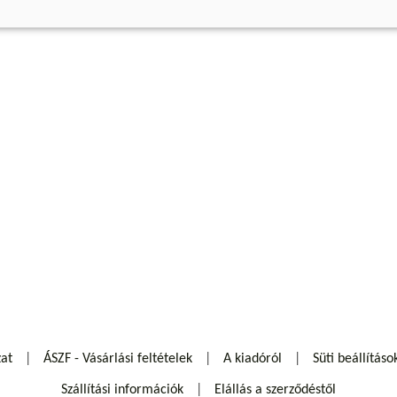
zat
ÁSZF - Vásárlási feltételek
A kiadóról
Süti beállításo
Szállítási információk
Elállás a szerződéstől