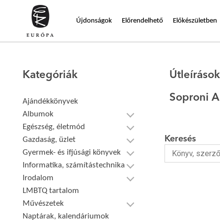
Újdonságok
Előrendelhető
Előkészületben
Kategóriák
Útleíráso
Soproni A
Ajándékkönyvek
Albumok
Egészség, életmód
Keresés
Gazdaság, üzlet
Gyermek- és ifjúsági könyvek
Informatika, számítástechnika
Irodalom
LMBTQ tartalom
Művészetek
Naptárak, kalendáriumok