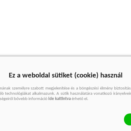
Ez a weboldal sütiket (cookie) használ
mának személyre szabott megjelenítése és a böngészési élmény biztosítás
gyéb technológiákat alkalmazunk. A sütik használatára vonatkozó irányelvei
őségeiről bővebb információ
ide kattintva
érhető el.