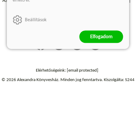
érhető el.
ÁSZF - Vásárlási feltételek
A kiadóról
Süti beállítások
Árkötött termékek
Kommentelési szabályzat
Beállítások
Szállítási információk
Elállás a szerződéstől
Elfogadom
Elérhetőségeink:
[email protected]
© 2026 Alexandra Könyvesház.
Minden jog fenntartva.
Kiszolgálta: S244