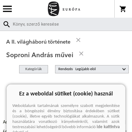
A II. világháború története
Soproni András művei
Kategóriák
Rendezés
A keresett kifejezésre nincs találat
Ez a weboldal sütiket (cookie) használ
Weboldalunk tartalmának személyre szabott megjelenítése
és a böngészési élmény biztosítása érdekében sütiket
(cookie), illetve egyéb technológiákat alkalmazunk. A sütik
használatára vonatkozó irányelveinkről, valamint azok
Adatvédelmi szabályzatok
Elállási felmondási nyilatkozat
testreszabási lehetőségeiről bővebb információ
ide kattintva