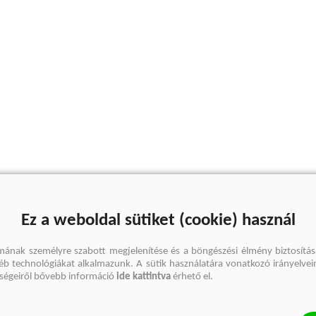
Ez a weboldal sütiket (cookie) használ
mának személyre szabott megjelenítése és a böngészési élmény biztosítás
gyéb technológiákat alkalmazunk. A sütik használatára vonatkozó irányelvei
őségeiről bővebb információ
ide kattintva
érhető el.