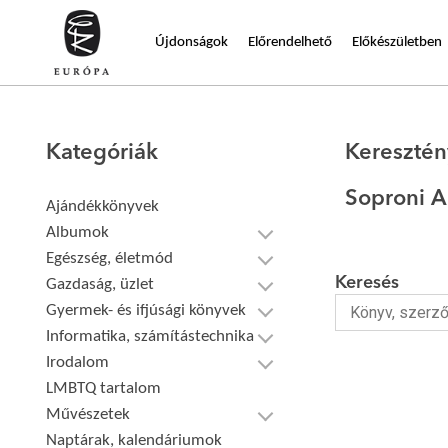
Újdonságok
Előrendelhető
Előkészületben
Kategóriák
Kereszté
Soproni A
Ajándékkönyvek
Albumok
Egészség, életmód
Keresés
Gazdaság, üzlet
Gyermek- és ifjúsági könyvek
Informatika, számítástechnika
Irodalom
LMBTQ tartalom
Művészetek
Naptárak, kalendáriumok