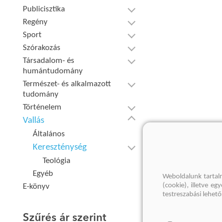
Publicisztika
Regény
Sport
Szórakozás
Társadalom- és
humántudomány
Természet- és alkalmazott
tudomány
Történelem
Vallás
Általános
Kereszténység
Teológia
Egyéb
Weboldalunk tartal
(cookie), illetve e
E-könyv
testreszabási lehet
Szűrés ár szerint